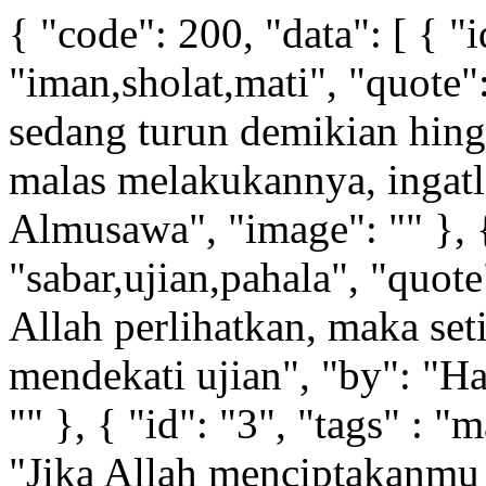
{ "code": 200, "data": [ { "i
"iman,sholat,mati", "quote":
sedang turun demikian hing
malas melakukannya, ingatl
Almusawa", "image": "" }, { 
"sabar,ujian,pahala", "quot
Allah perlihatkan, maka se
mendekati ujian", "by": "H
"" }, { "id": "3", "tags" : 
"Jika Allah menciptakanmu 