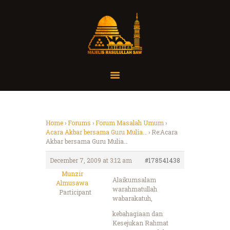
Home
Organisasi
Tausiah
Home
›
Forums
›
Forum Masalah Umum
›
Acara Akbar bersama Guru Mulia…
›
Re:Acara
Jadwal
Akbar bersama Guru Mulia…
Tanya Yuk
December 7, 2009 at 3:12 am
#178541438
Dokumentasi
Munzir
Media
Alaikumsalam
Almusawa
warahmatullah
Participant
Referensi
wabarakatuh,
kebahagiaan dan
Kesejukan Rahmat