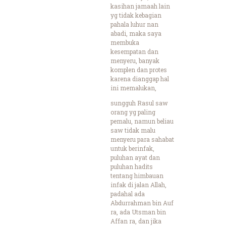
kasihan jamaah lain
yg tidak kebagian
pahala luhur nan
abadi, maka saya
membuka
kesempatan dan
menyeru, banyak
komplen dan protes
karena dianggap hal
ini memalukan,
sungguh Rasul saw
orang yg paling
pemalu, namun beliau
saw tidak malu
menyeru para sahabat
untuk berinfak,
puluhan ayat dan
puluhan hadits
tentang himbauan
infak di jalan Allah,
padahal ada
Abdurrahman bin Auf
ra, ada Utsman bin
Affan ra, dan jika