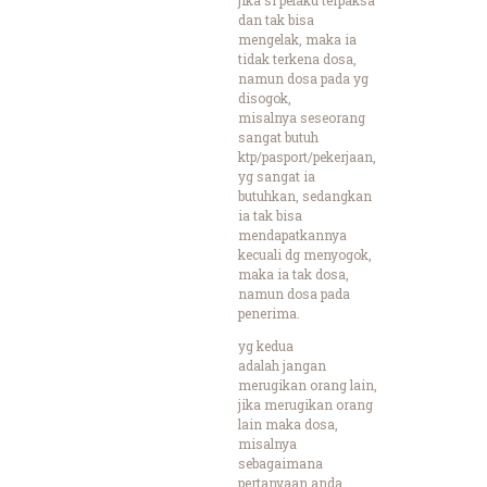
dan tak bisa
mengelak, maka ia
tidak terkena dosa,
namun dosa pada yg
disogok,
misalnya seseorang
sangat butuh
ktp/pasport/pekerjaan,
yg sangat ia
butuhkan, sedangkan
ia tak bisa
mendapatkannya
kecuali dg menyogok,
maka ia tak dosa,
namun dosa pada
penerima.
yg kedua
adalah jangan
merugikan orang lain,
jika merugikan orang
lain maka dosa,
misalnya
sebagaimana
pertanyaan anda,