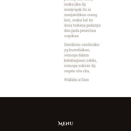
maka jika dg
menyogok itu ia
menjatuhkan orang
lain, maka hal itu
dosa terkena padanya
dan pada penerima
sogokan
Demikian saudaraku
yg kumuliakan,
semoga dalam
kebahagiaan selalu,
semoga sukses dg
segala cita cita,
Wallahu a\’lam
Menu