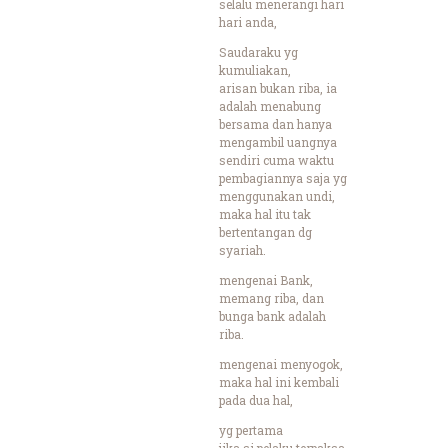
selalu menerangi hari
hari anda,
Saudaraku yg
kumuliakan,
arisan bukan riba, ia
adalah menabung
bersama dan hanya
mengambil uangnya
sendiri cuma waktu
pembagiannya saja yg
menggunakan undi,
maka hal itu tak
bertentangan dg
syariah.
mengenai Bank,
memang riba, dan
bunga bank adalah
riba.
mengenai menyogok,
maka hal ini kembali
pada dua hal,
yg pertama
jika si pelaku terpaksa