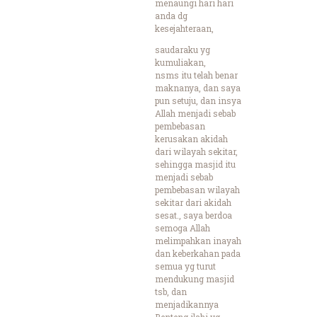
menaungi hari hari
anda dg
kesejahteraan,
saudaraku yg
kumuliakan,
nsms itu telah benar
maknanya, dan saya
pun setuju, dan insya
Allah menjadi sebab
pembebasan
kerusakan akidah
dari wilayah sekitar,
sehingga masjid itu
menjadi sebab
pembebasan wilayah
sekitar dari akidah
sesat., saya berdoa
semoga Allah
melimpahkan inayah
dan keberkahan pada
semua yg turut
mendukung masjid
tsb, dan
menjadikannya
Benteng ilahi yg