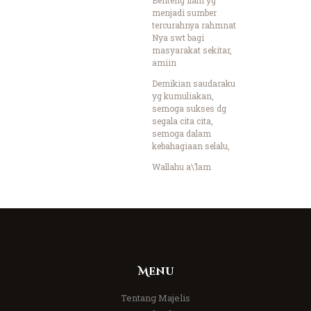
menjadi sumber
tercurahnya rahmnat
Nya swt bagi
masyarakat sekitar,
amiin
Demikian saudaraku
yg kumuliakan,
semoga sukses dg
segala cita cita,
semoga dalam
kebahagiaan selalu,
Wallahu a\’lam
Menu
Tentang Majelis