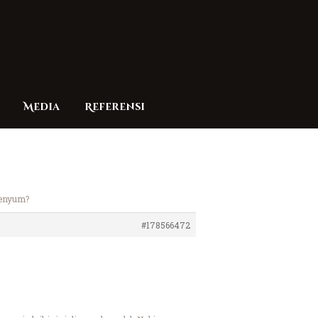
Media
Referensi
senyum?
#178566472