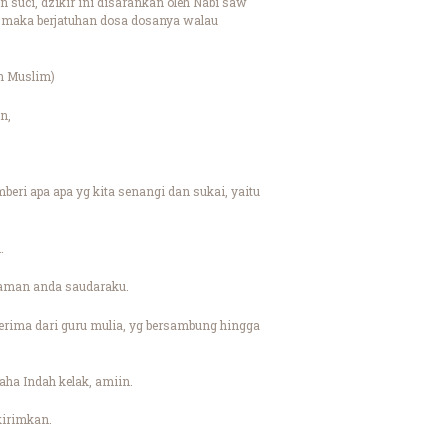
suci, dzikir ini disarankan oleh Nabi saw
 maka berjatuhan dosa dosanya walau
ih Muslim)
n,
ri apa apa yg kita senangi dan sukai, yaitu
.
diaman anda saudaraku.
erima dari guru mulia, yg bersambung hingga
ha Indah kelak, amiin.
kirimkan.