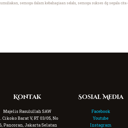
umuliakan, semoga dalam kebahagiaan selalu, semoga sukses dg segala cita c
Kontak
Sosial Media
Majelis Rasulullah SAW
Facebook
l. Cikoko Barat V, RT 03/05, No
Youtube
6, Pancoran, Jakarta Selatan
Instagram