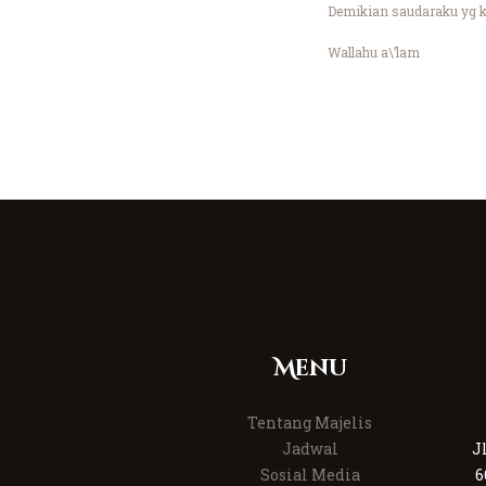
Demikian saudaraku yg k
Wallahu a\’lam
Menu
Tentang Majelis
Jadwal
J
Sosial Media
6