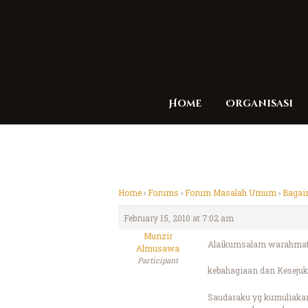
Home
Organisasi
Home
›
Forums
›
Forum Masalah Umum
›
Bagai
February 15, 2010 at 7:02 am
Munzir
Alaikumsalam warahmatu
Almusawa
Participant
kebahagiaan dan Kesejuk
Saudaraku yg kumuliaka