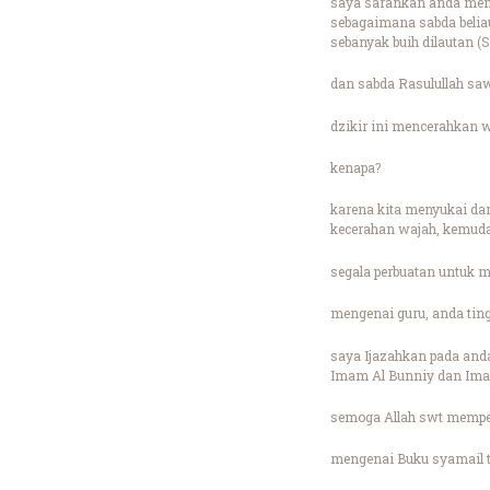
saya sarankan anda memba
sebagaimana sabda belia
sebanyak buih dilautan (
dan sabda Rasulullah saw
dzikir ini mencerahkan
kenapa?
karena kita menyukai dan
kecerahan wajah, kemuda
segala perbuatan untuk m
mengenai guru, anda ting
saya Ijazahkan pada and
Imam Al Bunniy dan Ima
semoga Allah swt memper
mengenai Buku syamail t