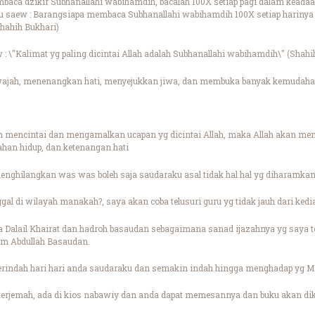
ca dzikir Subhanallahi wabihamdih, bacalah 100X setiap pagi dalam keadaan 
u saew : Barangsiapa membaca Subhanallahi wabihamdih 100X setiap harinya
Shahih Bukhari)
 : \"Kalimat yg paling dicintai Allah adalah Subhanallahi wabihamdih\" (Shah
 wajah, menenangkan hati, menyejukkan jiwa, dan membuka banyak kemudaha
 mencintai dan mengamalkan ucapan yg dicintai Allah, maka Allah akan membe
han hidup, dan ketenangan hati
enghilangkan was was boleh saja saudaraku asal tidak hal hal yg diharamkan
gal di wilayah manakah?, saya akan coba telusuri guru yg tidak jauh dari ke
a Dalail Khairat dan hadroh basaudan sebagaimana sanad ijazahnya yg saya t
m Abdullah Basaudan.
indah hari hari anda saudaraku dan semakin indah hingga menghadap yg Ma
erjemah, ada di kios nabawiy dan anda dapat memesannya dan buku akan di