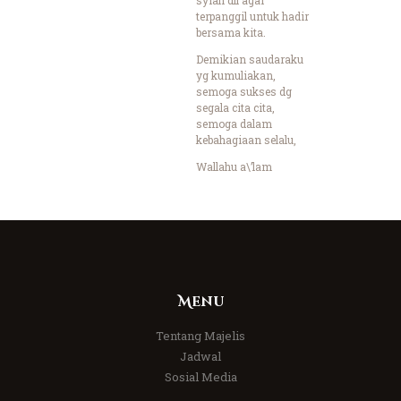
terpanggil untuk hadir
bersama kita.
Demikian saudaraku
yg kumuliakan,
semoga sukses dg
segala cita cita,
semoga dalam
kebahagiaan selalu,
Wallahu a\’lam
Menu
Tentang Majelis
Jadwal
Sosial Media