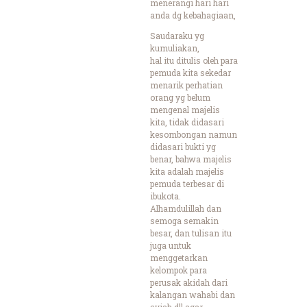
menerangi hari hari
anda dg kebahagiaan,
Saudaraku yg
kumuliakan,
hal itu ditulis oleh para
pemuda kita sekedar
menarik perhatian
orang yg belum
mengenal majelis
kita, tidak didasari
kesombongan namun
didasari bukti yg
benar, bahwa majelis
kita adalah majelis
pemuda terbesar di
ibukota.
Alhamdulillah dan
semoga semakin
besar, dan tulisan itu
juga untuk
menggetarkan
kelompok para
perusak akidah dari
kalangan wahabi dan
syiah dll agar