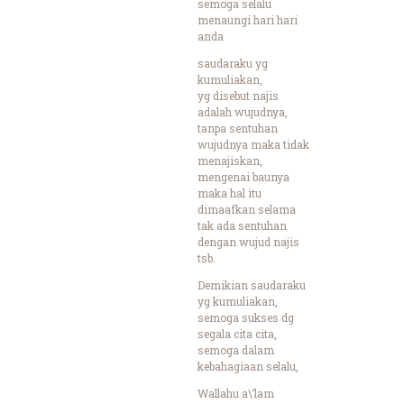
semoga selalu
menaungi hari hari
anda
saudaraku yg
kumuliakan,
yg disebut najis
adalah wujudnya,
tanpa sentuhan
wujudnya maka tidak
menajiskan,
mengenai baunya
maka hal itu
dimaafkan selama
tak ada sentuhan
dengan wujud najis
tsb.
Demikian saudaraku
yg kumuliakan,
semoga sukses dg
segala cita cita,
semoga dalam
kebahagiaan selalu,
Wallahu a\’lam