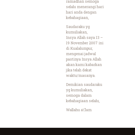
ramadhan semoga
selalu menerangi hari
hari anda dengan
kebahagiaan,
Saudaraku yg
kumuliakan,
Insya Allah saya 13 –
19 November 2007 ini
di Kualalumpur,
mengenai jadwal
pastinya Insya Allah
akan kami kabarkan
jika telah dekat
waktu/masanya.
Demikian saudaraku
yg kumuliakan,
semoga dalam
kebahagiaan selalu,
Wallahu a\’lam