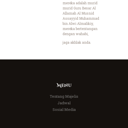
mereka adalah murid
murid Guru Besar Al
Allamah Al Musnid
Assayyid Muhammad
bin Alwi Almalikiy,
mereka bertentangan
dengan wahabi,
jaga akhlak anda.
Menu
Tentang Majelis
Jadwal
Sosial Media