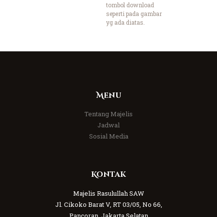
tombol download
seperti pada gambar
yg ada diatas.
Menu
Tentang Majelis
Jadwal
Sosial Media
Kontak
Majelis Rasulullah SAW
Jl. Cikoko Barat V, RT 03/05, No 66,
Pancoran, Jakarta Selatan