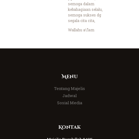
semoga dalam
kebahagiaan selalu,
semoga sukses dg
segala cita cita,
Wallahu a\’lam
Menu
Tentang Majelis
Jadwal
Sosial Media
Kontak