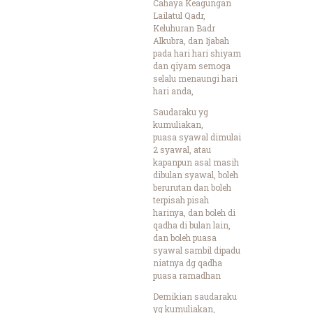
Cahaya Keagungan
Lailatul Qadr,
Keluhuran Badr
Alkubra, dan Ijabah
pada hari hari shiyam
dan qiyam semoga
selalu menaungi hari
hari anda,
Saudaraku yg
kumuliakan,
puasa syawal dimulai
2 syawal, atau
kapanpun asal masih
dibulan syawal, boleh
berurutan dan boleh
terpisah pisah
harinya, dan boleh di
qadha di bulan lain,
dan boleh puasa
syawal sambil dipadu
niatnya dg qadha
puasa ramadhan
Demikian saudaraku
yg kumuliakan,