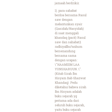
jamaah berdzikir.
1). para sahabat
berdoa bersama Rasul
saw dengan
melantunkan syair
(Qasidah/Nasyidah)
di saat menggali
khandaq (parit) Rasul
saw dan sahabat2
radhiyallhu?anhum
bersenandung
bersama sama
dengan ucapan :
\"HAAMIIIM LAA
YUNSHARUUN..\".
(Kitab Sirah Ibn
Hisyam Bab Ghazwat
Khandaq). Perlu
diketahui bahwa sirah
Ibn Hisyam adalah
buku sejarah yg
pertama ada dari
seluruh buku sejarah,
yaitu buku sejarah