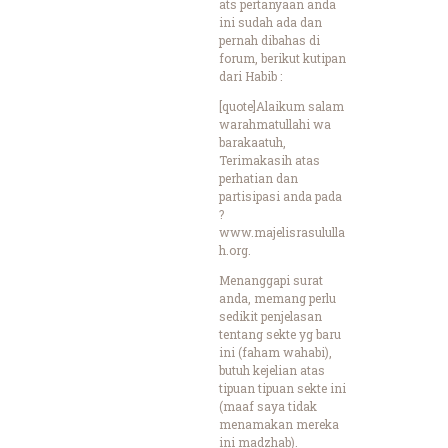
ats pertanyaan anda
ini sudah ada dan
pernah dibahas di
forum, berikut kutipan
dari Habib :
[quote]Alaikum salam
warahmatullahi wa
barakaatuh,
Terimakasih atas
perhatian dan
partisipasi anda pada
?
www.majelisrasululla
h.org.
Menanggapi surat
anda, memang perlu
sedikit penjelasan
tentang sekte yg baru
ini (faham wahabi),
butuh kejelian atas
tipuan tipuan sekte ini
(maaf saya tidak
menamakan mereka
ini madzhab).