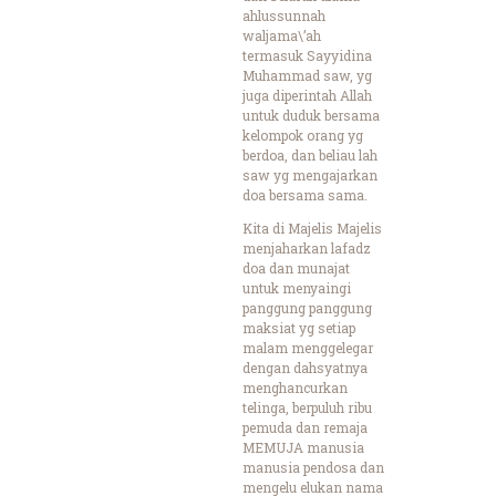
ahlussunnah
waljama\’ah
termasuk Sayyidina
Muhammad saw, yg
juga diperintah Allah
untuk duduk bersama
kelompok orang yg
berdoa, dan beliau lah
saw yg mengajarkan
doa bersama sama.
Kita di Majelis Majelis
menjaharkan lafadz
doa dan munajat
untuk menyaingi
panggung panggung
maksiat yg setiap
malam menggelegar
dengan dahsyatnya
menghancurkan
telinga, berpuluh ribu
pemuda dan remaja
MEMUJA manusia
manusia pendosa dan
mengelu elukan nama