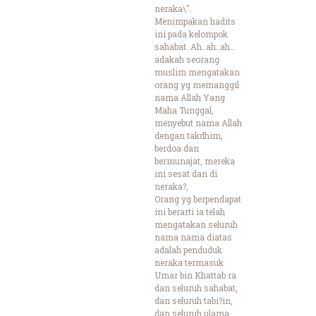
neraka\".
Menimpakan hadits
ini pada kelompok
sahabat. Ah..ah..ah…
adakah seorang
muslim mengatakan
orang yg memanggil
nama Allah Yang
Maha Tunggal,
menyebut nama Allah
dengan takdhim,
berdoa dan
bermunajat, mereka
ini sesat dan di
neraka?,
Orang yg berpendapat
ini berarti ia telah
mengatakan seluruh
nama nama diatas
adalah penduduk
neraka termasuk
Umar bin Khattab ra
dan seluruh sahabat,
dan seluruh tabi?in,
dan seluruh ulama