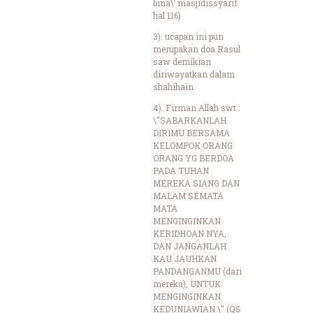
bina\’ masjidissyarif
hal 116)
3). ucapan ini pun
merupakan doa Rasul
saw demikian
diriwayatkan dalam
shahihain
4). Firman Allah swt :
\"SABARKANLAH
DIRIMU BERSAMA
KELOMPOK ORANG
ORANG YG BERDOA
PADA TUHAN
MEREKA SIANG DAN
MALAM SEMATA
MATA
MENGINGINKAN
KERIDHOAN NYA,
DAN JANGANLAH
KAU JAUHKAN
PANDANGANMU (dari
mereka), UNTUK
MENGINGINKAN
KEDUNIAWIAN.\" (QS