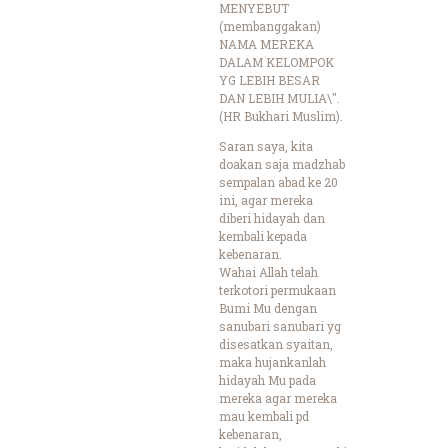
MENYEBUT
(membanggakan)
NAMA MEREKA
DALAM KELOMPOK
YG LEBIH BESAR
DAN LEBIH MULIA\".
(HR Bukhari Muslim).
Saran saya, kita
doakan saja madzhab
sempalan abad ke 20
ini, agar mereka
diberi hidayah dan
kembali kepada
kebenaran.
Wahai Allah telah
terkotori permukaan
Bumi Mu dengan
sanubari sanubari yg
disesatkan syaitan,
maka hujankanlah
hidayah Mu pada
mereka agar mereka
mau kembali pd
kebenaran,