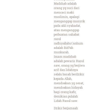
Madzhab adalah
orang yg suci dari
mencaci maki
muslimin, apalagi
menganggap musyrik
pada ahli syahadat,
atau menganggap
perbuatan sahabat
rasul
radhiyallahu\’anhum
adalah Bid?ah
munkarah.
Imam madzhab
adalah pewaris Rasul
saw, orang yg berjiwa
arif dan lidahnya
selalu basah berdzikir
kepada Allah,
mendoakan yg sesat,
mendoakan hidayah
bagi orang kafir,
demikian pulalah
Lidah Rasul saw.
Dzikir berjamaah