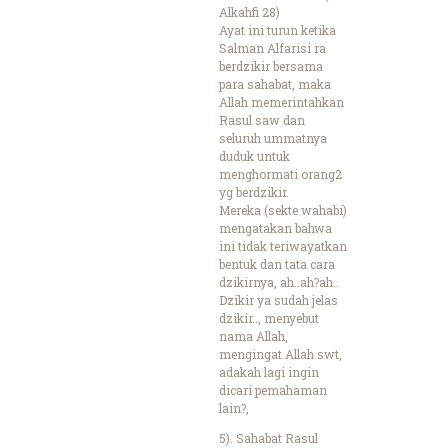
Alkahfi 28)
Ayat ini turun ketika
Salman Alfarisi ra
berdzikir bersama
para sahabat, maka
Allah memerintahkan
Rasul saw dan
seluruh ummatnya
duduk untuk
menghormati orang2
yg berdzikir.
Mereka (sekte wahabi)
mengatakan bahwa
ini tidak teriwayatkan
bentuk dan tata cara
dzikirnya, ah..ah?ah..
Dzikir ya sudah jelas
dzikir.., menyebut
nama Allah,
mengingat Allah swt,
adakah lagi ingin
dicari pemahaman
lain?,
5). Sahabat Rasul