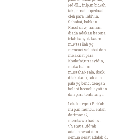
Ied dll.., inipun bid?ah,
tak pernah diperbuat
oleh para Tabi\’in,
Sahabat, bahkan
Rasul saw, namun
diada adakan karena
telah banyak kaum
mu\’tazilah yg
mencaci sahabat dan
melaknat para
Khulafa\’urrasyidin,
maka hal ini
mustahab saja, (baik
dilakukan), tak ada
pula yg benci dengan
hal ini kecuali syaitan
dan para tentaranya.
Lalu kategori Bid\’ah
ini pun muncul entah
darimana?,
membawa hadits :
\"Semua Bid?ah
adalah sesat dan
semua sesat adalah di