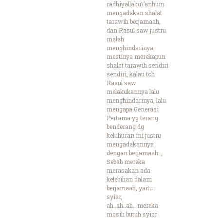
radhiyallahu\’anhum
mengadakan shalat
tarawih berjamaah,
dan Rasul saw justru
malah
menghindarinya,
mestinya merekapun
shalat tarawih sendiri
sendiri, kalau toh
Rasul saw
melakukannya lalu
menghindarinya, lalu
mengapa Generasi
Pertama yg terang
benderang dg
keluhuran ini justru
mengadakannya
dengan berjamaah..,
Sebab mereka
merasakan ada
kelebihan dalam
berjamaah, yaitu
syiar,
ah..ah..ah.. mereka
masih butuh syiar