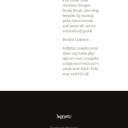
tercemar dengan
fitnah fitnah, dan tetap
berpijak dg mantap
pada Ahlussunnah
wal jama\’ah, amiin.
wassalam[/quote]
Berikut Linknya :
[url]http://majelisrasul
ullah.org/index.php?
option=com_simplebo
ard&Itemid=4&func=v
iew&catid=9&id=45&l
ang=en#45[/url]
Menu
Tentang Majelis