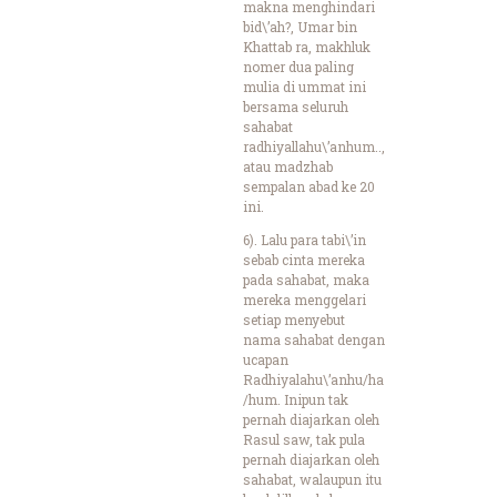
makna menghindari
bid\’ah?, Umar bin
Khattab ra, makhluk
nomer dua paling
mulia di ummat ini
bersama seluruh
sahabat
radhiyallahu\’anhum..,
atau madzhab
sempalan abad ke 20
ini.
6). Lalu para tabi\’in
sebab cinta mereka
pada sahabat, maka
mereka menggelari
setiap menyebut
nama sahabat dengan
ucapan
Radhiyalahu\’anhu/ha
/hum. Inipun tak
pernah diajarkan oleh
Rasul saw, tak pula
pernah diajarkan oleh
sahabat, walaupun itu