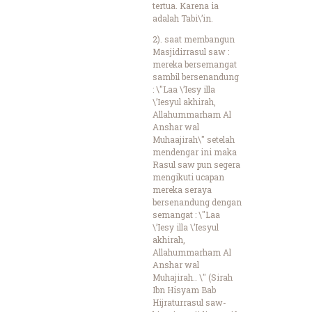
tertua. Karena ia
adalah Tabi\’in.
2). saat membangun
Masjidirrasul saw :
mereka bersemangat
sambil bersenandung
: \"Laa \’Iesy illa
\’Iesyul akhirah,
Allahummarham Al
Anshar wal
Muhaajirah\" setelah
mendengar ini maka
Rasul saw pun segera
mengikuti ucapan
mereka seraya
bersenandung dengan
semangat : \"Laa
\’Iesy illa \’Iesyul
akhirah,
Allahummarham Al
Anshar wal
Muhajirah.. \" (Sirah
Ibn Hisyam Bab
Hijraturrasul saw-