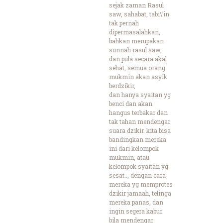
sejak zaman Rasul
saw, sahabat, tabi\’in
tak pernah
dipermasalahkan,
bahkan merupakan
sunnah rasul saw,
dan pula secara akal
sehat, semua orang
mukmin akan asyik
berdzikir,
dan hanya syaitan yg
benci dan akan
hangus terbakar dan
tak tahan mendengar
suara dzikir. kita bisa
bandingkan mereka
ini dari kelompok
mukmin, atau
kelompok syaitan yg
sesat.., dengan cara
mereka yg memprotes
dzikir jamaah, telinga
mereka panas, dan
ingin segera kabur
bila mendengar