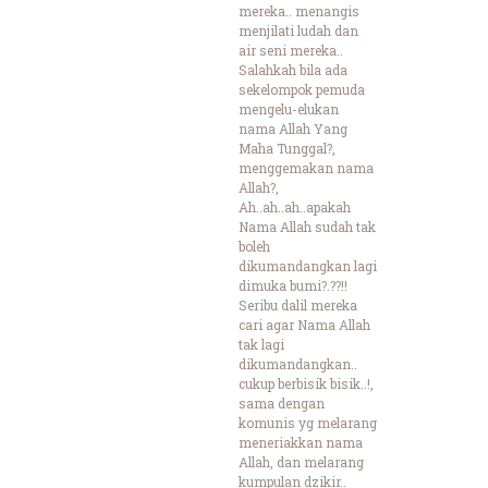
mereka.. menangis
menjilati ludah dan
air seni mereka..
Salahkah bila ada
sekelompok pemuda
mengelu-elukan
nama Allah Yang
Maha Tunggal?,
menggemakan nama
Allah?,
Ah..ah..ah..apakah
Nama Allah sudah tak
boleh
dikumandangkan lagi
dimuka bumi?.??!!
Seribu dalil mereka
cari agar Nama Allah
tak lagi
dikumandangkan..
cukup berbisik bisik..!,
sama dengan
komunis yg melarang
meneriakkan nama
Allah, dan melarang
kumpulan dzikir..