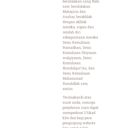
beridolakan sang Nabi
saw, beridolakan
Muhajirin dan
Anshar, berakhlak
dengan akhlak
mereka, sopan dan
rendah diri
sebagaimana mereka.
Demi Kemuliaan
Ramadhan, Demi
Kemuliaan Shiyaam
walqiyaam, Demi
Kemuliaan
Nuzululqur\’an, dan
Demi Kemuliaan
Muhammad
Rasulullah saw,
amiin.
Terimakasih atas
surat anda, semoga
penjelasan saya dapat
memperkuat I\’tikad
kita dan bagi para
pengunjung website
kita untuk tidak