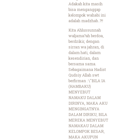
Adakah kita masih
bisa menganggap
kelompok wahabi ini
adalah madzhab..?!!
Kita Ahlussunnah
waljama?ah berdoa,
berdzikir, dengan
sirran wa jahran, di
dalam hati, dalam
kesendirian, dan
bersama sama.
Sebagaimana Hadist
Qudsiy Allah swt
berfirman : \"BILA IA
(HAMBAKU)
MENYEBUT
NAMAKU DALAM
DIRINYA, MAKA AKU
MENGINGATNYA
DALAM DIRIKU, BILA
MEREKA MENYEBUT
NAMAKAU DALAM
KELOMPOK BESAR,
MAKA AKUPUN