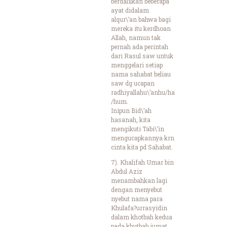
berdalilkan beberapa
ayat didalam
alqur\’an bahwa bagi
mereka itu kerdhoan
Allah, namun tak
pernah ada perintah
dari Rasul saw untuk
menggelari setiap
nama sahabat beliau
saw dg ucapan
radhiyallahu\’anhu/ha
/hum.
Inipun Bid\’ah
hasanah, kita
mengikuti Tabi\’in
mengucapkannya krn
cinta kita pd Sahabat.
7). Khalifah Umar bin
Abdul Aziz
menambahkan lagi
dengan menyebut
nyebut nama para
Khulafa?urrasyidin
dalam khotbah kedua
pada khutbah jumat,