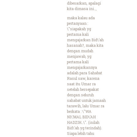
dibesarkan, apalagi
kita dimasa ini..,
maka kalau ada
pertanyaan :
\"siapakah yg
pertama kali
mengajarkan Bid\’ah
hasanah?, maka kita
dengan mudah
menjawab, yg
pertama kali
mengajarkannya
adalah para Sahabat
Rasul saw, karena
saat itu Umar ra
setelah bersepakat
dengan seluruh
sahabat untuk jamaah
tarawih, lalu Umar ra
berkata : \"WA
NI\’MAL BID\’AH
HADZIH..\". (inilah
Bid\’ah yg terindah).
Siapa lebih tahu