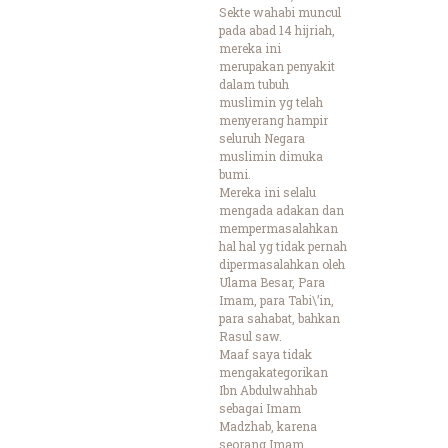
Sekte wahabi muncul
pada abad 14 hijriah,
mereka ini
merupakan penyakit
dalam tubuh
muslimin yg telah
menyerang hampir
seluruh Negara
muslimin dimuka
bumi.
Mereka ini selalu
mengada adakan dan
mempermasalahkan
hal hal yg tidak pernah
dipermasalahkan oleh
Ulama Besar, Para
Imam, para Tabi\’in,
para sahabat, bahkan
Rasul saw.
Maaf saya tidak
mengakategorikan
Ibn Abdulwahhab
sebagai Imam
Madzhab, karena
seorang Imam