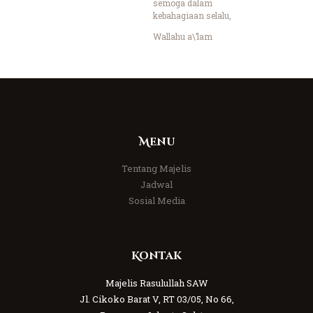
semoga dalam
kebahagiaan selalu,
Wallahu a\’lam
Menu
Tentang Majelis
Jadwal
Sosial Media
Kontak
Majelis Rasulullah SAW
Jl. Cikoko Barat V, RT 03/05, No 66,