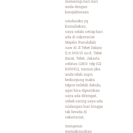
menaungi hari hari
anda dengan
kesejahteraan
saudaraku yg
kumuliakan,
saya selalu setiap hari
ada di sekertariat
Majelis Rasulullah
saw di Jl Tebet Dalam
II rt.009/10 no.8, Tebet
Barat, Tebet, Jakarta
selatan 12810. telp 021
8300912, namun jika
anda telah ingin
berkunjung maka
telpon terlebih dahulu,
agar bisa dipastikan
saya ada ditempat,
sebab sering saya ada
undangan luar hingga
tak berada di
sekertariat,
mengenai
memakmurkan