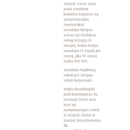
masjid, saran saya
anda membuat
kegiatan kegiatan yg
menyemangati
masyarakat,
misalnya dengan
arisan yg diadakan
setiap minggu di
masjid, walau hanya
misalnya 10 rupiah per
orang, jika 50 orang
maka 500.000,
misalnya digabung
sekaligus dengan
subuh berjamaah…
maka diundanglah
pada kesempatan itu
seorang Ustaz atau
kyai yg
menyemangati subuh
di masjid, shalat di
masjid, kemuliaannya
dll.