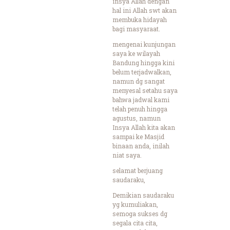
insya Allah dengan
hal ini Allah swt akan
membuka hidayah
bagi masyaraat.
mengenai kunjungan
saya ke wilayah
Bandung hingga kini
belum terjadwalkan,
namun dg sangat
menyesal setahu saya
bahwa jadwal kami
telah penuh hingga
agustus, namun
Insya Allah kita akan
sampai ke Masjid
binaan anda, inilah
niat saya.
selamat berjuang
saudaraku,
Demikian saudaraku
yg kumuliakan,
semoga sukses dg
segala cita cita,