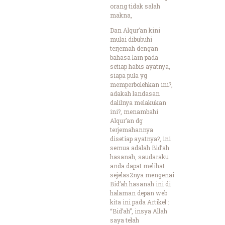
orang tidak salah
makna,
Dan Alqur’an kini
mulai dibubuhi
terjemah dengan
bahasa lain pada
setiap habis ayatnya,
siapa pula yg
memperbolehkan ini?,
adakah landasan
dalilnya melakukan
ini?, menambahi
Alqur’an dg
terjemahannya
disetiap ayatnya?, ini
semua adalah Bid’ah
hasanah, saudaraku
anda dapat melihat
sejelas2nya mengenai
Bid’ah hasanah ini di
halaman depan web
kita ini pada Artikel :
“Bid’ah”, insya Allah
saya telah