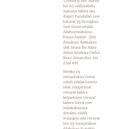
Tirmidziy dari Hasan
bin Ali radhiyallahu
anhuma bahwa aku
diajari Rasulullah saw
kalimat yg diucapkan
saat Qunut adalah
Allahummahdina
fiiman hadayt.. (dst)
demikian dijelaskan
oleh Imam Ibn Hajar
dalam kitabnya Fathul
Baari Almasyhur Juz
2 hal 490.
Mereka yg
mengatakan Qunut
subuh adalah karena
telah sangat kuat
riwayat bahwa
berpadunya riwayat
bahwa Rasul saw
melakukannya
diwaktu subuh,
walaupun ada riwayat
lain yg mengatakan
dilakukan di waktu