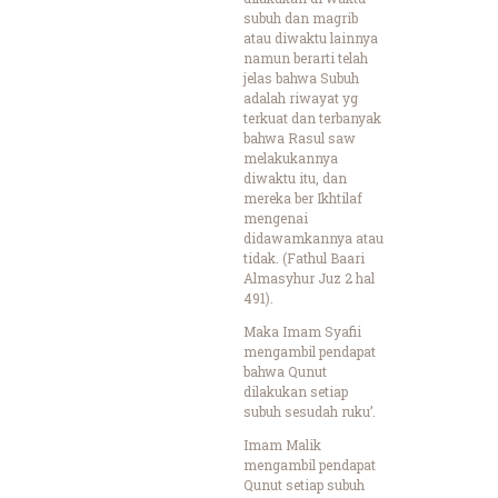
subuh dan magrib
atau diwaktu lainnya
namun berarti telah
jelas bahwa Subuh
adalah riwayat yg
terkuat dan terbanyak
bahwa Rasul saw
melakukannya
diwaktu itu, dan
mereka ber Ikhtilaf
mengenai
didawamkannya atau
tidak. (Fathul Baari
Almasyhur Juz 2 hal
491).
Maka Imam Syafii
mengambil pendapat
bahwa Qunut
dilakukan setiap
subuh sesudah ruku’.
Imam Malik
mengambil pendapat
Qunut setiap subuh