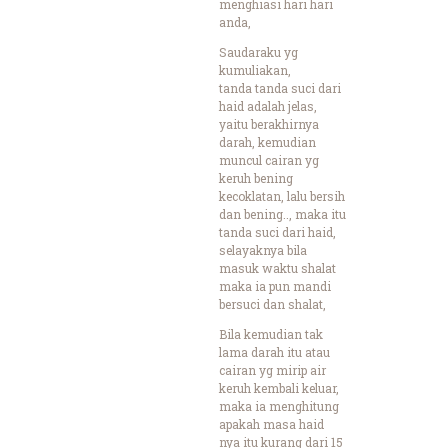
menghiasi hari hari
anda,
Saudaraku yg
kumuliakan,
tanda tanda suci dari
haid adalah jelas,
yaitu berakhirnya
darah, kemudian
muncul cairan yg
keruh bening
kecoklatan, lalu bersih
dan bening.., maka itu
tanda suci dari haid,
selayaknya bila
masuk waktu shalat
maka ia pun mandi
bersuci dan shalat,
Bila kemudian tak
lama darah itu atau
cairan yg mirip air
keruh kembali keluar,
maka ia menghitung
apakah masa haid
nya itu kurang dari 15