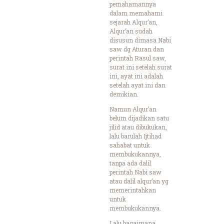
pemahamannya
dalam memahami
sejarah Alqur’an,
Alqur’an sudah
disusun dimasa Nabi
saw dg Aturan dan
perintah Rasul saw,
surat ini setelah surat
ini, ayat ini adalah
setelah ayat ini dan
demikian.
Namun Alqur’an
belum dijadikan satu
jilid atau dibukukan,
lalu barulah Ijtihad
sahabat untuk
membukukannya,
tanpa ada dalil
perintah Nabi saw
atau dalil alqur’an yg
memerintahkan
untuk
membukukannya.
Lalu bagaimana