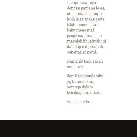
menjelaskannya
dengan panjang lebar,
atau anda bila ingin
lebih jelas maka saya
telah menerbitkan
buku mengenai
penjelasan masalah
masalah khilafiyah ini
dan dapat dipesan di
sekertariat kami.
Nama itu baik sekali
saudaraku,
demikian saudaraku
yg kumuliakan,
semoga dalam
kebahagiaan selalu.
wallahu a\’lam