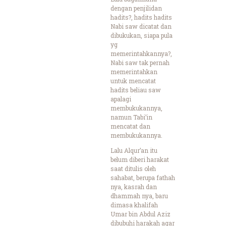
dengan penjilidan
hadits?, hadits hadits
Nabi saw dicatat dan
dibukukan, siapa pula
yg
memerintahkannya?,
Nabi saw tak pernah
memerintahkan
untuk mencatat
hadits beliau saw
apalagi
membukukannya,
namun Tabi’in
mencatat dan
membukukannya.
Lalu Alqur’an itu
belum diberi harakat
saat ditulis oleh
sahabat, berupa fathah
nya, kasrah dan
dhammah nya, baru
dimasa khalifah
Umar bin Abdul Aziz
dibubuhi harakah agar