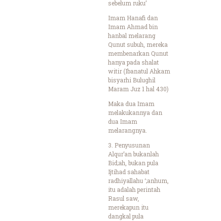
sebelum ruku’
Imam Hanafi dan
Imam Ahmad bin
hanbal melarang
Qunut subuh, mereka
membenarkan Qunut
hanya pada shalat
witir (Ibanatul Ahkam
bisyarhi Bulughil
Maram Juz 1 hal 430)
Maka dua Imam
melakukannya dan
dua Imam
melarangnya.
3. Penyusunan
Alqur’an bukanlah
Bid;ah, bukan pula
Ijtihad sahabat
radhiyallahu ‘;anhum,
itu adalah perintah
Rasul saw,
merekapun itu
dangkal pula