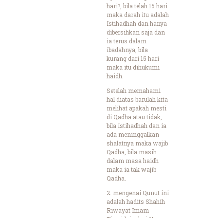
hari?, bila telah 15 hari
maka darah itu adalah
Istihadhah dan hanya
dibersihkan saja dan
ia terus dalam
ibadahnya, bila
kurang dari 15 hari
maka itu dihukumi
haidh.
Setelah memahami
hal diatas barulah kita
melihat apakah mesti
di Qadha atau tidak,
bila Istihadhah dan ia
ada meninggalkan
shalatnya maka wajib
Qadha, bila masih
dalam masa haidh
maka ia tak wajib
Qadha.
2. mengenai Qunut ini
adalah hadits Shahih
Riwayat Imam