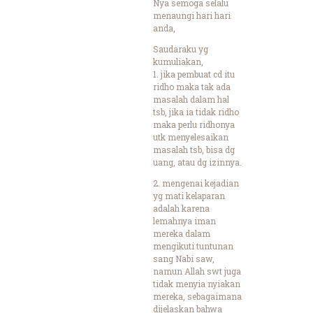
Nya semoga selalu
menaungi hari hari
anda,
Saudaraku yg
kumuliakan,
1. jika pembuat cd itu
ridho maka tak ada
masalah dalam hal
tsb, jika ia tidak ridho
maka perlu ridhonya
utk menyelesaikan
masalah tsb, bisa dg
uang, atau dg izinnya.
2. mengenai kejadian
yg mati kelaparan
adalah karena
lemahnya iman
mereka dalam
mengikuti tuntunan
sang Nabi saw,
namun Allah swt juga
tidak menyia nyiakan
mereka, sebagaimana
dijelaskan bahwa