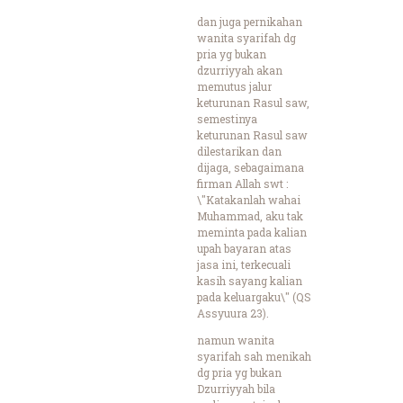
dan juga pernikahan
wanita syarifah dg
pria yg bukan
dzurriyyah akan
memutus jalur
keturunan Rasul saw,
semestinya
keturunan Rasul saw
dilestarikan dan
dijaga, sebagaimana
firman Allah swt :
\"Katakanlah wahai
Muhammad, aku tak
meminta pada kalian
upah bayaran atas
jasa ini, terkecuali
kasih sayang kalian
pada keluargaku\" (QS
Assyuura 23).
namun wanita
syarifah sah menikah
dg pria yg bukan
Dzurriyyah bila