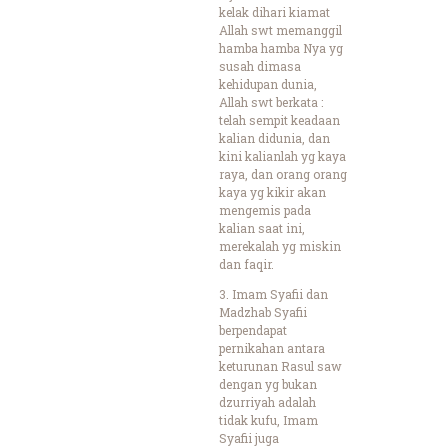
kelak dihari kiamat
Allah swt memanggil
hamba hamba Nya yg
susah dimasa
kehidupan dunia,
Allah swt berkata :
telah sempit keadaan
kalian didunia, dan
kini kalianlah yg kaya
raya, dan orang orang
kaya yg kikir akan
mengemis pada
kalian saat ini,
merekalah yg miskin
dan faqir.
3. Imam Syafii dan
Madzhab Syafii
berpendapat
pernikahan antara
keturunan Rasul saw
dengan yg bukan
dzurriyah adalah
tidak kufu, Imam
Syafii juga