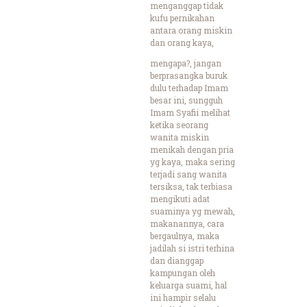
menganggap tidak
kufu pernikahan
antara orang miskin
dan orang kaya,
mengapa?, jangan
berprasangka buruk
dulu terhadap Imam
besar ini, sungguh
Imam Syafii melihat
ketika seorang
wanita miskin
menikah dengan pria
yg kaya, maka sering
terjadi sang wanita
tersiksa, tak terbiasa
mengikuti adat
suaminya yg mewah,
makanannya, cara
bergaulnya, maka
jadilah si istri terhina
dan dianggap
kampungan oleh
keluarga suami, hal
ini hampir selalu