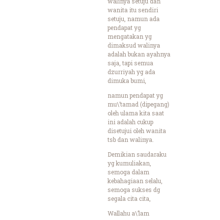
walinya setuju dan
wanita itu sendiri
setuju, namun ada
pendapat yg
mengatakan yg
dimaksud walinya
adalah bukan ayahnya
saja, tapi semua
dzurriyah yg ada
dimuka bumi,
namun pendapat yg
mu\’tamad (dipegang)
oleh ulama kita saat
ini adalah cukup
disetujui oleh wanita
tsb dan walinya.
Demikian saudaraku
yg kumuliakan,
semoga dalam
kebahagiaan selalu,
semoga sukses dg
segala cita cita,
Wallahu a\’lam