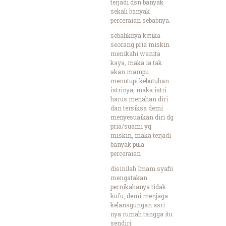
terjadi dsn banyak
sekali banyak
perceraian sebabnya.
sebaliknya ketika
seorang pria miskin
menikahi wanita
kaya, maka ia tak
akan mampu
menutupi kebutuhan
istrinya, maka istri
harus menahan diri
dan tersiksa demi
menyesuaikan diri dg
pria/suami yg
miskin, maka terjadi
banyak pula
perceraian
disinilah Imam syafii
mengatakan
pernikahanya tidak
kufu, demi menjaga
kelansgungan asri
nya rumah tangga itu
sendiri.