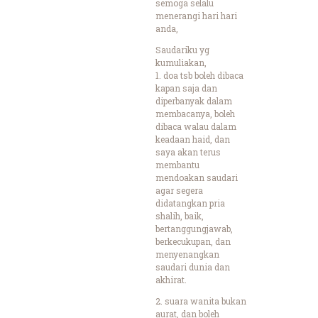
semoga selalu
menerangi hari hari
anda,
Saudariku yg
kumuliakan,
1. doa tsb boleh dibaca
kapan saja dan
diperbanyak dalam
membacanya, boleh
dibaca walau dalam
keadaan haid, dan
saya akan terus
membantu
mendoakan saudari
agar segera
didatangkan pria
shalih, baik,
bertanggungjawab,
berkecukupan, dan
menyenangkan
saudari dunia dan
akhirat.
2. suara wanita bukan
aurat, dan boleh