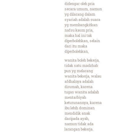
didengar oleh pria
secara umum, namun
yg dilarang dalam
syariah adalah suara
yg membangkitkan
nafsu kaum pria,
maka hal ini tak
diperbolehkan, selain
dari itu maka
diperbolehkan,
wanita boleh bekerja,
tidak satu madzhab
pun yg melarang
wanita bekerja, walau
afdhalnya adalah
dirumah, karena
tugas wanita adalah
mentarbiyah
keturunannya, karena
ibu lebih dominan
mendidik anak
daripada ayah,
namun tidak ada
larangan bekerja.