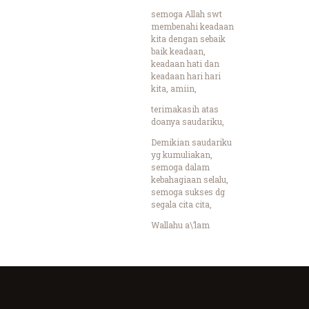
semoga Allah swt
membenahi keadaan
kita dengan sebaik
baik keadaan,
keadaan hati dan
keadaan hari hari
kita, amiin,
terimakasih atas
doanya saudariku,
Demikian saudariku
yg kumuliakan,
semoga dalam
kebahagiaan selalu,
semoga sukses dg
segala cita cita,
Wallahu a\’lam