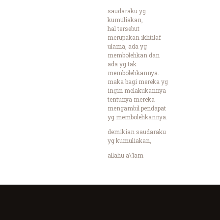
saudaraku yg
kumuliakan,
hal tersebut
merupakan ikhtilaf
ulama, ada yg
membolehkan dan
ada yg tak
membolehkannya.
maka bagi mereka yg
ingin melakukannya
tentunya mereka
mengambil pendapat
yg membolehkannya.
demikian saudaraku
yg kumuliakan,
allahu a\’lam