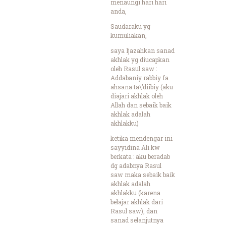
menaungi hari hari
anda,
Saudaraku yg
kumuliakan,
saya Ijazahkan sanad
akhlak yg diucapkan
oleh Rasul saw :
Addabaniy rabbiy fa
ahsana ta\’diibiy (aku
diajari akhlak oleh
Allah dan sebaik baik
akhlak adalah
akhlakku)
ketika mendengar ini
sayyidina Ali kw
berkata : aku beradab
dg adabnya Rasul
saw maka sebaik baik
akhlak adalah
akhlakku (karena
belajar akhlak dari
Rasul saw), dan
sanad selanjutnya