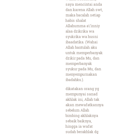
saya mencintai anda
dan karena Allah swt,
maka bacalah setiap
habis shalat
Allahumma a\’inniy
alaa dzikrika wa
syukrika wa husni
ibaadatika. (Wahai
Allah bantulah aku
untuk memperbanyak
dzikir pada Mu, dan
memperbanyak
syukur pada Mu, dan
menyempurnakan
ibadahku.).
dikatakan orang yg
mempunyai sanad
akhlak ini, Allah tak
akan mewafatkannya
sebelum Allah
bimbing akhlaknya
sebaik baiknya,
hingga ia wafat
sudah berakhlak dg