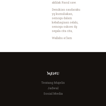
akhlak Rasul saw.
Demikian saudaraku
yg kumuliakan,
semoga dalam
kebahagiaan selalu,
semoga sukses dg
segala cita cita,
Wallahu a\’lam
Menu
Tentang Majelis
Jadwal
Sosial Media