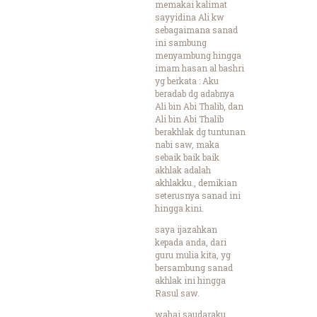
memakai kalimat
sayyidina Ali kw
sebagaimana sanad
ini sambung
menyambung hingga
imam hasan al bashri
yg berkata : Aku
beradab dg adabnya
Ali bin Abi Thalib, dan
Ali bin Abi Thalib
berakhlak dg tuntunan
nabi saw, maka
sebaik baik baik
akhlak adalah
akhlakku., demikian
seterusnya sanad ini
hingga kini.
saya ijazahkan
kepada anda, dari
guru mulia kita, yg
bersambung sanad
akhlak ini hingga
Rasul saw.
wahai saudaraku,