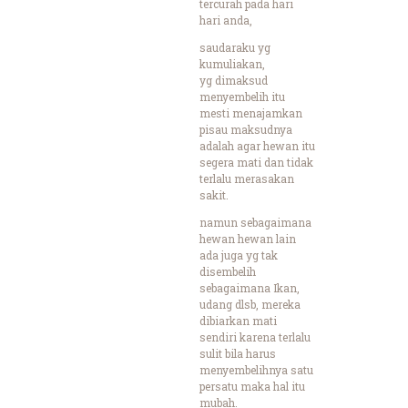
tercurah pada hari
hari anda,
saudaraku yg
kumuliakan,
yg dimaksud
menyembelih itu
mesti menajamkan
pisau maksudnya
adalah agar hewan itu
segera mati dan tidak
terlalu merasakan
sakit.
namun sebagaimana
hewan hewan lain
ada juga yg tak
disembelih
sebagaimana Ikan,
udang dlsb, mereka
dibiarkan mati
sendiri karena terlalu
sulit bila harus
menyembelihnya satu
persatu maka hal itu
mubah.