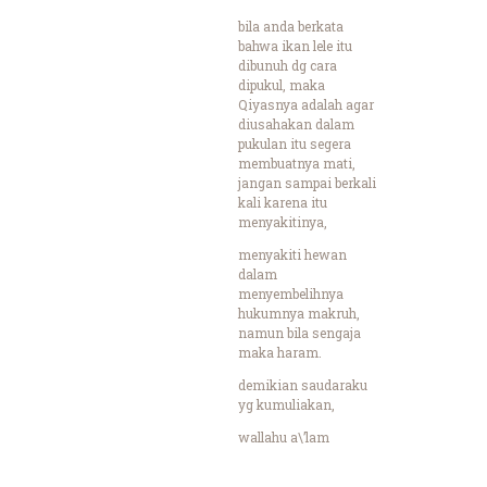
bila anda berkata
bahwa ikan lele itu
dibunuh dg cara
dipukul, maka
Qiyasnya adalah agar
diusahakan dalam
pukulan itu segera
membuatnya mati,
jangan sampai berkali
kali karena itu
menyakitinya,
menyakiti hewan
dalam
menyembelihnya
hukumnya makruh,
namun bila sengaja
maka haram.
demikian saudaraku
yg kumuliakan,
wallahu a\’lam