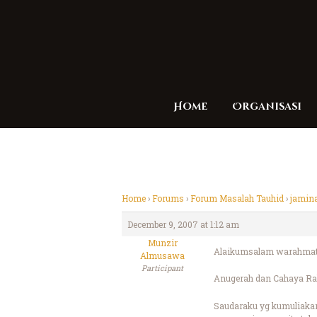
Home
Organisasi
Home
›
Forums
›
Forum Masalah Tauhid
›
jamin
December 9, 2007 at 1:12 am
Munzir
Alaikumsalam warahmatu
Almusawa
Participant
Anugerah dan Cahaya Rah
Saudaraku yg kumuliaka