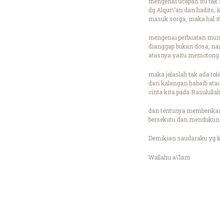
mengenai ucapan itu tak
dg Alqur\’an dan hadit
masuk sorga, maka hal it
mengenai perbuatan mung
dianggap bukan dosa, na
atasnya yaitu memotong 
maka jelaslah tak ada to
dari kalangan habaib at
cinta kita pada Rasululla
dan tentunya memberikan
bersekutu dan mendukung
Demikian saudaraku yg k
Wallahu a\’lam