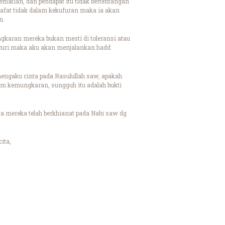
ikian, dan pendapat itu tidak bertentangan
fat tidak dalam kekufuran maka ia akan
n.
karan mereka bukan mesti di toleransi atau
ncuri maka aku akan menjalankan hadd
mengaku cinta pada Rasulullah saw, apakah
am kemungkaran, sungguh itu adalah bukti
a mereka telah berkhianat pada Nabi saw dg
ita,