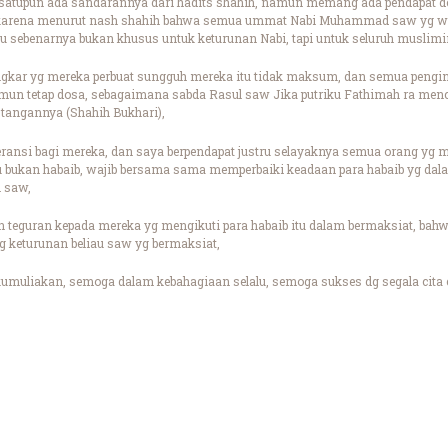
 satupun ada sandarannya dari hadits shahih, namun memang ada pendapat dem
s, karena menurut nash shahih bahwa semua ummat Nabi Muhammad saw yg wa
u sebenarnya bukan khusus untuk keturunan Nabi, tapi untuk seluruh muslimi
kar yg mereka perbuat sungguh mereka itu tidak maksum, dan semua penging
mun tetap dosa, sebagaimana sabda Rasul saw Jika putriku Fathimah ra me
tangannya (Shahih Bukhari),
leransi bagi mereka, dan saya berpendapat justru selayaknya semua orang yg 
au bukan habaib, wajib bersama sama memperbaiki keadaan para habaib yg dal
h saw,
 teguran kepada mereka yg mengikuti para habaib itu dalam bermaksiat, bahw
 keturunan beliau saw yg bermaksiat,
umuliakan, semoga dalam kebahagiaan selalu, semoga sukses dg segala cita c