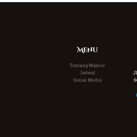
Menu
Tentang Majelis
Jadwal
J
Sosial Media
6