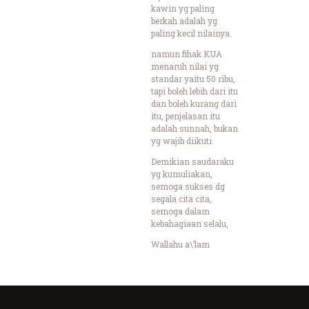
kawin yg paling
berkah adalah yg
paling kecil nilainya.
namun fihak KUA
menaruh nilai yg
standar yaitu 50 ribu,
tapi boleh lebih dari itu
dan boleh kurang dari
itu, penjelasan itu
adalah sunnah, bukan
yg wajib diikuti
Demikian saudaraku
yg kumuliakan,
semoga sukses dg
segala cita cita,
semoga dalam
kebahagiaan selalu,
Wallahu a\’lam