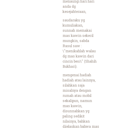
menaungi hari hari
anda dg
kesejahteraan,
saudaraku yg
kumuliakan,
sunnah memakai
mas kawin sekecil
mungkin, sabda
Rasul saw :
\"menikahlah walau
dg mas kawin dari
cincin besi\" (Shahih
Bukhari).
mengenai hadiah
hadiah atau lainnya,
silahkan saja
misalnya dengan
rumah atau mobil
sekalipun, namun
mas kawin,
disunnahkan yg
paling sedikit
nilainya, bahkan
dijelaskan bahwa mas