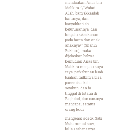
mendoakan Anas bin
Malik ra : \"Wahai
Allah, banyakkanlah
hartanya, dan
banyakkanlah
keturunannya, dan
limpahi keberkahan
pada harta dan anak
anaknya\" (Shahih
Bukhari), maka
dijelaskan bahwa
kemudian Anas bin
Malik ra menjadi kaya
raya, perkebunan buah
buahan milkinya bisa
panen dua kali
setahun, dan ia
tinggal di Istana di
Baghdad, dan cucunya
mencapai seratus
orang lebih.
mengenai sosok Nabi
Muhammad saw,
beliau sebenarnya