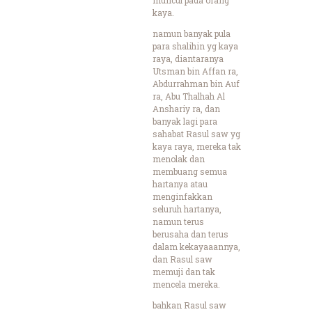
kaya.
namun banyak pula
para shalihin yg kaya
raya, diantaranya
Utsman bin Affan ra,
Abdurrahman bin Auf
ra, Abu Thalhah Al
Anshariy ra, dan
banyak lagi para
sahabat Rasul saw yg
kaya raya, mereka tak
menolak dan
membuang semua
hartanya atau
menginfakkan
seluruh hartanya,
namun terus
berusaha dan terus
dalam kekayaaannya,
dan Rasul saw
memuji dan tak
mencela mereka.
bahkan Rasul saw