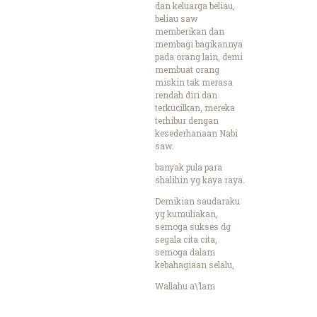
dan keluarga beliau,
beliau saw
memberikan dan
membagi bagikannya
pada orang lain, demi
membuat orang
miskin tak merasa
rendah diri dan
terkucilkan, mereka
terhibur dengan
kesederhanaan Nabi
saw.
banyak pula para
shalihin yg kaya raya.
Demikian saudaraku
yg kumuliakan,
semoga sukses dg
segala cita cita,
semoga dalam
kebahagiaan selalu,
Wallahu a\’lam