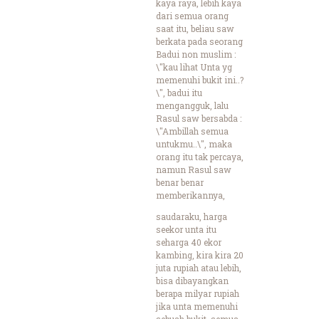
kaya raya, lebih kaya
dari semua orang
saat itu, beliau saw
berkata pada seorang
Badui non muslim :
\"kau lihat Unta yg
memenuhi bukit ini..?
\", badui itu
mengangguk, lalu
Rasul saw bersabda :
\"Ambillah semua
untukmu..\", maka
orang itu tak percaya,
namun Rasul saw
benar benar
memberikannya,
saudaraku, harga
seekor unta itu
seharga 40 ekor
kambing, kira kira 20
juta rupiah atau lebih,
bisa dibayangkan
berapa milyar rupiah
jika unta memenuhi
sebuah bukit, semua