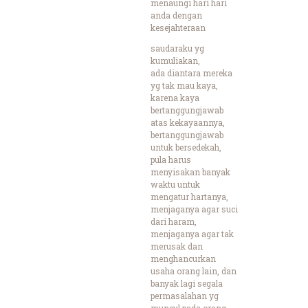
menaungi hari hari
anda dengan
kesejahteraan
saudaraku yg
kumuliakan,
ada diantara mereka
yg tak mau kaya,
karena kaya
bertanggungjawab
atas kekayaannya,
bertanggungjawab
untuk bersedekah,
pula harus
menyisakan banyak
waktu untuk
mengatur hartanya,
menjaganya agar suci
dari haram,
menjaganya agar tak
merusak dan
menghancurkan
usaha orang lain, dan
banyak lagi segala
permasalahan yg
muncul pada orang