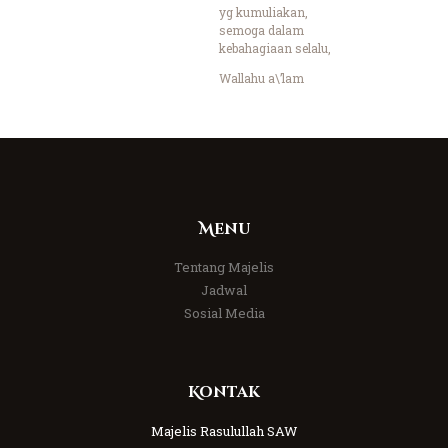
yg kumuliakan,
semoga dalam
kebahagiaan selalu,
Wallahu a\’lam
Menu
Tentang Majelis
Jadwal
Sosial Media
Kontak
Majelis Rasulullah SAW