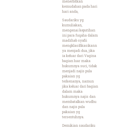
menerbitkan
kemudahan pada hari
hari anda,
Saudariku yg
kumuliakan,
mengenai keputihan
ini para fuqaha dalam
madzhab syafii
mengklasifikasikann
ya menjadi dua, jika
ia keluar dari Vagina
bagian luar maka
hukumnya suci, tidak
menjadi najis pula
pakaian yg
terkenanya, namun
jika keluar dari bagian
dalam maka
hukumnya najis dan
membatalkan wudhu
dan najis pula
pakaian yg
tersentuhnya.
Demikian saudariku