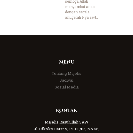
semoga Allah
menyambut anda
dengan segala
anugerah Nya swt..
Menu
Tentang Majelis
Jadwal
Sosial Media
Kontak
Majelis Rasulullah SAW
Jl. Cikoko Barat V, RT 03/05, No 66,