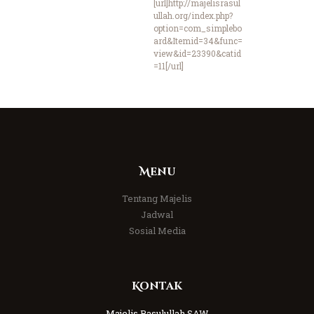
[url]http://majelisrasul
ullah.org/index.php?
option=com_simplebo
ard&Itemid=34&func=
view&id=23390&catid
=11[/url]
Menu
Tentang Majelis
Jadwal
Sosial Media
Kontak
Majelis Rasulullah SAW