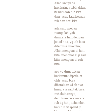
Allah swt pada
hakikatnya lebih dekat
ke hati dan ruh kita
dari jasad kita kepada
ruh dan hati kita.
ada satu medan
ruang ilahiyah
diantara hati dengan
jasad kita, yg tak bisa
ditembus makhluk,
Allah menguasai hati
kita, menguasai jasad
kita, menguasai ruh
kita.
apa yg diinginkan
hati untuk diperbuat
oleh jasad bisa
dibatalkan Allah swt
hingga jasad tak bisa
melakukannya,
demikian pula antara
ruh dg hati, kehendak
hati ruh tetap hidup