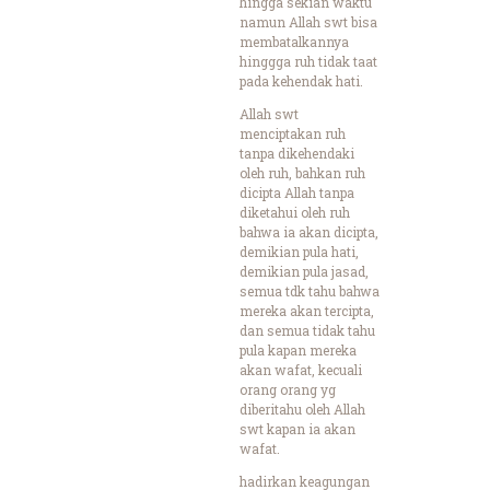
hingga sekian waktu
namun Allah swt bisa
membatalkannya
hinggga ruh tidak taat
pada kehendak hati.
Allah swt
menciptakan ruh
tanpa dikehendaki
oleh ruh, bahkan ruh
dicipta Allah tanpa
diketahui oleh ruh
bahwa ia akan dicipta,
demikian pula hati,
demikian pula jasad,
semua tdk tahu bahwa
mereka akan tercipta,
dan semua tidak tahu
pula kapan mereka
akan wafat, kecuali
orang orang yg
diberitahu oleh Allah
swt kapan ia akan
wafat.
hadirkan keagungan