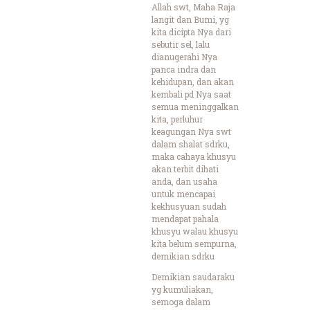
Allah swt, Maha Raja
langit dan Bumi, yg
kita dicipta Nya dari
sebutir sel, lalu
dianugerahi Nya
panca indra dan
kehidupan, dan akan
kembali pd Nya saat
semua meninggalkan
kita, perluhur
keagungan Nya swt
dalam shalat sdrku,
maka cahaya khusyu
akan terbit dihati
anda, dan usaha
untuk mencapai
kekhusyuan sudah
mendapat pahala
khusyu walau khusyu
kita belum sempurna,
demikian sdrku
Demikian saudaraku
yg kumuliakan,
semoga dalam