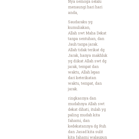
Nya semoga selalu
menaungi hari hari
anda,
Saudaraku yg
kumuliakan,
Allah swt Maha Dekat
tanpa sentuhan, dan
Jauh tanpa jarak.
Allah tidak terikat dg
Jarak, hanya makhluk
yg diikat Allah swt dg
jarak, tempat dan
waktu, Allah lepas
dari keterikatan
waktu, tempat, dan
jarak.
ringkasnya dan
mudahnya Allah swt
dekat dihati, itulah yg
paling mudah kita
fahami, dan
kedekatannya dg Ruh
dan Jasad kita sulit
kita fahami walaupun