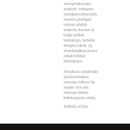
mengatakannya
makruh, sebagian
mengharamkannya,
namun pendapat
terkuat adalah
makruh, karena ia
tidak terlihat
bentuknya, berbeda
dengan rokok, yg
membatalkan puasa
sebab terlihat
bemtuknya.
.
Demikian saudaraku
yg kumuliakan,
semoga sukses dg
segala cita cita,
semoga dalam
kebahagiaan selalu,
Wallahu a\’lam