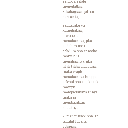
semoga selalu
menerbitkan
kebahagiaan pd hari
hari anda,
saudaraku yg
kumuliakan,
1. wajib ia
menahannya, jika
sudah muncul
sebelum shalat maka
makruh ia
menahannya, jika
telah takbiratul ihram
maka wajib
menahannya hingga
selesai shalat, jika tak
mampu
mempertahankannya
maka ia
membatalkan
shalatnya.
2. menghisap inhaller
ikhtilaf fuqaha,
sebagian