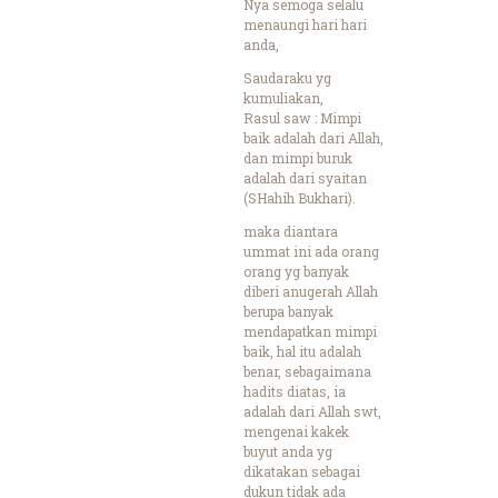
Nya semoga selalu
menaungi hari hari
anda,
Saudaraku yg
kumuliakan,
Rasul saw : Mimpi
baik adalah dari Allah,
dan mimpi buruk
adalah dari syaitan
(SHahih Bukhari).
maka diantara
ummat ini ada orang
orang yg banyak
diberi anugerah Allah
berupa banyak
mendapatkan mimpi
baik, hal itu adalah
benar, sebagaimana
hadits diatas, ia
adalah dari Allah swt,
mengenai kakek
buyut anda yg
dikatakan sebagai
dukun tidak ada