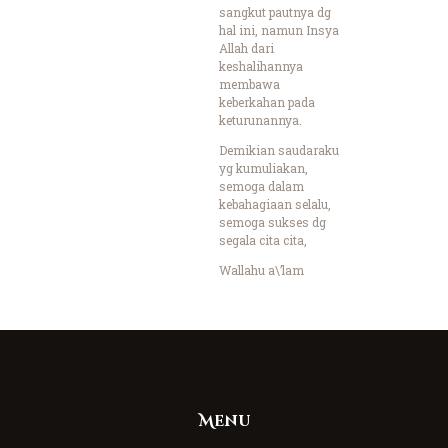
sangkut pautnya dg
hal ini, namun Insya
Allah dari
keshalihannya
membawa
keberkahan pada
keturunannya.
Demikian saudaraku
yg kumuliakan,
semoga dalam
kebahagiaan selalu,
semoga sukses dg
segala cita cita,
Wallahu a\’lam
Menu