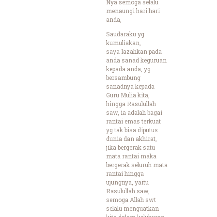
Nya semoga selalu
menaungi hari hari
anda,
Saudaraku yg
kumuliakan,
saya Iazahkan pada
anda sanad keguruan
kepada anda, yg
bersambung
sanadnya kepada
Guru Mulia kita,
hingga Rasulullah
saw, ia adalah bagai
rantai emas terkuat
yg tak bisa diputus
dunia dan akhirat,
jika bergerak satu
mata rantai maka
bergerak seluruh mata
rantai hingga
ujungnya, yaitu
Rasulullah saw,
semoga Allah swt
selalu menguatkan
kita dalam keluhuran