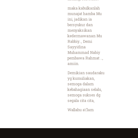
maka kabulkanlah
munajat hamba Mu
ini, jadikan ia
bersyukur dan
menyaksikan
kedermawanan Mu
Rabbiy.., Demi
Sayyidina
Muhammad Nabiy
pembawa Rahmat ..,
amiin.
Demikian saudaraku
yg kumuliakan,
semoga dalam
kebahagiaan selalu,
semoga sukses dg
segala cita cita,
Wallahu a\’lam