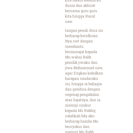
dunia dan akhirat
bersama guru guru
kita hingga Rasul
saw.
tangan penuh dosa ini
berharap keridhoan
Nya swt dengan
membantu
bermunajat kepada
Mu wahai Rabb
pemilik jiwaku dan
jiwa Muhammad saw,
agar Engkau kabulkan
harapan saudaraku
ini, hingga ia bahagia
dan gembira dengan
segenap pengabulan
atas hajatnya, dan ia
memuji syukur
kepada Mu Rabbiy,
salahkah bila aku
berharap hamba Mu
bersyukur dan
memuji Mu Rabb..