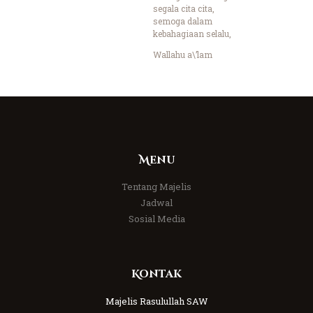
segala cita cita,
semoga dalam
kebahagiaan selalu,
Wallahu a\’lam
Menu
Tentang Majelis
Jadwal
Sosial Media
Kontak
Majelis Rasulullah SAW