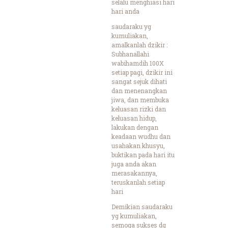
selalu menghiasi hari
hari anda
saudaraku yg
kumuliakan,
amalkanlah dzikir :
Subhanallahi
wabihamdih 100X
setiap pagi, dzikir ini
sangat sejuk dihati
dan menenangkan
jiwa, dan membuka
keluasan rizki dan
keluasan hidup,
lakukan dengan
keadaan wudhu dan
usahakan khusyu,
buktikan pada hari itu
juga anda akan
merasakannya,
teruskanlah setiap
hari
Demikian saudaraku
yg kumuliakan,
semoga sukses dg