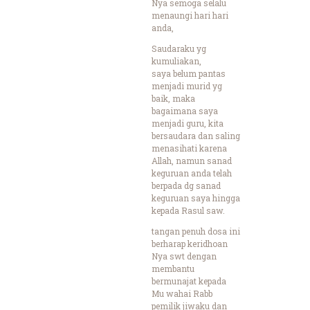
Nya semoga selalu
menaungi hari hari
anda,
Saudaraku yg
kumuliakan,
saya belum pantas
menjadi murid yg
baik, maka
bagaimana saya
menjadi guru, kita
bersaudara dan saling
menasihati karena
Allah, namun sanad
keguruan anda telah
berpada dg sanad
keguruan saya hingga
kepada Rasul saw.
tangan penuh dosa ini
berharap keridhoan
Nya swt dengan
membantu
bermunajat kepada
Mu wahai Rabb
pemilik jiwaku dan