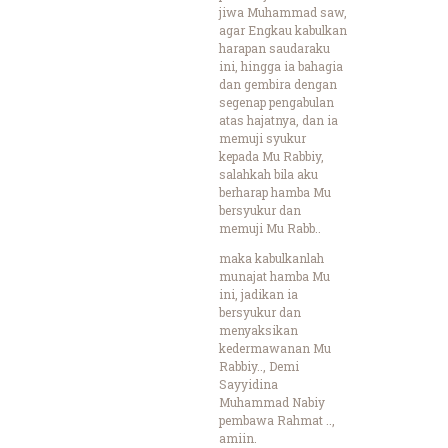
jiwa Muhammad saw,
agar Engkau kabulkan
harapan saudaraku
ini, hingga ia bahagia
dan gembira dengan
segenap pengabulan
atas hajatnya, dan ia
memuji syukur
kepada Mu Rabbiy,
salahkah bila aku
berharap hamba Mu
bersyukur dan
memuji Mu Rabb..
maka kabulkanlah
munajat hamba Mu
ini, jadikan ia
bersyukur dan
menyaksikan
kedermawanan Mu
Rabbiy.., Demi
Sayyidina
Muhammad Nabiy
pembawa Rahmat ..,
amiin.