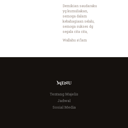
Demikian saudaraku
yg kumuliakan,
semoga dalam
kebahagiaan selalu,
semoga sukses dg
segala cita cita,
Wallahu a\’lam
Menu
Tentang Majelis
Jadwal
Sosial Media