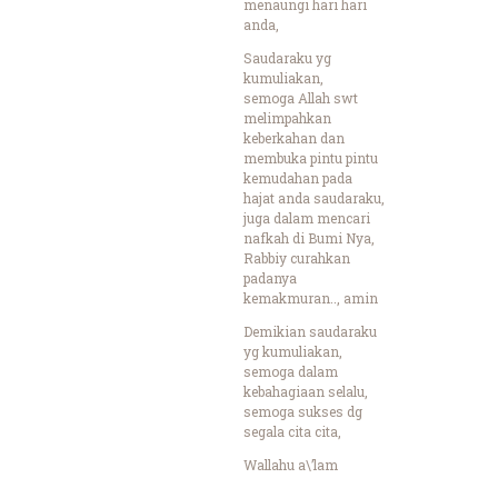
menaungi hari hari
anda,
Saudaraku yg
kumuliakan,
semoga Allah swt
melimpahkan
keberkahan dan
membuka pintu pintu
kemudahan pada
hajat anda saudaraku,
juga dalam mencari
nafkah di Bumi Nya,
Rabbiy curahkan
padanya
kemakmuran.., amin
Demikian saudaraku
yg kumuliakan,
semoga dalam
kebahagiaan selalu,
semoga sukses dg
segala cita cita,
Wallahu a\’lam