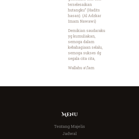
terselesaikan
hutangku” (Hadits
hasan). (Al Adzkar
Imam Nawawi)
Demikian saudaraku
yg kumuliakan,
semoga dalam
kebahagiaan selalu,
semoga sukses dg
segala cita cita,
Wallahu a\’lam
Menu
Tentang Majelis
Jadwal