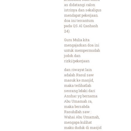
as didatangi calon
istrinya dan sekaligus
mendapat pekerjaan.
doa ini tercantum
pada QS Al Qashash
24).
Guru Mulia kita
mengajarkan doa ini
untuk mempermudah
jodoh dan
rizki/pekerjaan
dan riwayat lain
adalah Rasul saw
masuk ke masjid,
maka terlihatlah
seorang lelaki dari
Anshar yg bernama
Abu Umamah ra,
maka bersabda
Rasulullah saw :
Wahai Abu Umamah,
mengapa kulihat
maku duduk di masjid