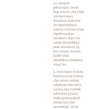
ini menjadi
pelarangan ziarah
bagi wanita, jika tidak
ada kerisauan
demikian maka hal
itu diperbolehkan,
namun tentunya tidak
diperkenankan
membaca alqur\’an
untuk dihadiahkan
pada almarhum yg
kita ziarahi, karena
haidh tidak
dibolehkan membaca
Alqur\’an
2. meminjam di bank
konvensional terkena
riba secara mutlak,
sebaiknya dihindari,
namun jika terjebak
kebutuhan primer,
maka perbanyaklah
ibadah lain dan
bersedekah, untuk