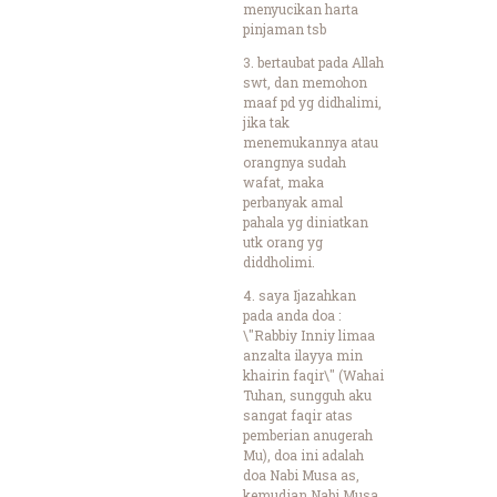
menyucikan harta
pinjaman tsb
3. bertaubat pada Allah
swt, dan memohon
maaf pd yg didhalimi,
jika tak
menemukannya atau
orangnya sudah
wafat, maka
perbanyak amal
pahala yg diniatkan
utk orang yg
diddholimi.
4. saya Ijazahkan
pada anda doa :
\"Rabbiy Inniy limaa
anzalta ilayya min
khairin faqir\" (Wahai
Tuhan, sungguh aku
sangat faqir atas
pemberian anugerah
Mu), doa ini adalah
doa Nabi Musa as,
kemudian Nabi Musa