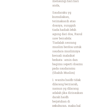
menaungi hari hari
anda,
Saudaraku yg
kumuliakan,
terimakasih atas
doanya, sungguh
tiada hadiah lebih
agung dari doa, Rasul
saw bersabda:
Tiadalah seorang
muslim berdoa untuk
saudara muslimnya
kecuali malaikat
berkata : amin dan
bagimu seperti doamu
pada saudaramu
(Shahih Muslim)
1. wanita haidh tidak
dilarang berziarah,
namun yg dilarang
adalah jika dirisaukan
darah haidh
berjatuhan di
pekuburan, maka hal