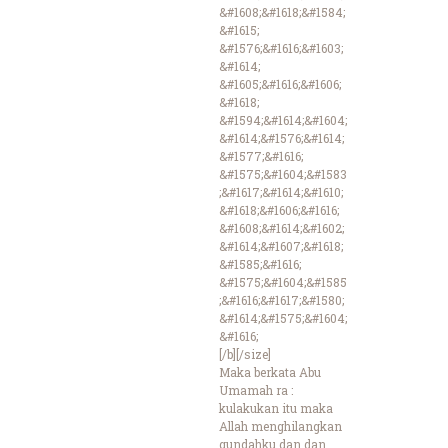
&#1608;&#1618;&#1584;
&#1615;
&#1576;&#1616;&#1603;
&#1614;
&#1605;&#1616;&#1606;
&#1618;
&#1594;&#1614;&#1604;
&#1614;&#1576;&#1614;
&#1577;&#1616;
&#1575;&#1604;&#1583
;&#1617;&#1614;&#1610;
&#1618;&#1606;&#1616;
&#1608;&#1614;&#1602;
&#1614;&#1607;&#1618;
&#1585;&#1616;
&#1575;&#1604;&#1585
;&#1616;&#1617;&#1580;
&#1614;&#1575;&#1604;
&#1616;
[/b][/size]
Maka berkata Abu
Umamah ra :
kulakukan itu maka
Allah menghilangkan
gundahku dan dan