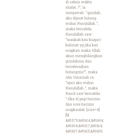
di selain waktu
shalat..?”, ia
menjawab : “gundah..
aku dijerat hutang
wahai Rasulullah..”,
maka bersabda
Rasulullah saw :
”maukah kau kuajari
kalimat yg jika kau
ucapkan maka Allah
akan menghilangkan
gundahmu dan
terselesaikan
hutangmu?”, maka
Abu Umamah ra :
“ajari aku wahai
Rasulullah..”, maka
Rasul saw bersabda :
“Jika di pagi harimu
dan sore harimu
ucapkanlah :[size=4]
[b]
&#1575;&#1614;&#1604;
&#1604;&#1617;&#1614;
&#1607;&#1615;&#1605;