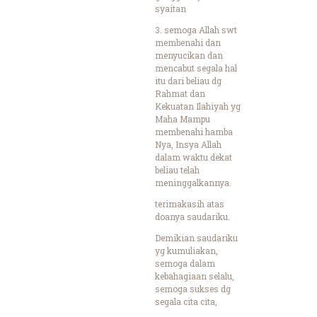
syaitan
3. semoga Allah swt
membenahi dan
menyucikan dan
mencabut segala hal
itu dari beliau dg
Rahmat dan
Kekuatan Ilahiyah yg
Maha Mampu
membenahi hamba
Nya, Insya Allah
dalam waktu dekat
beliau telah
meninggalkannya.
terimakasih atas
doanya saudariku.
Demikian saudariku
yg kumuliakan,
semoga dalam
kebahagiaan selalu,
semoga sukses dg
segala cita cita,