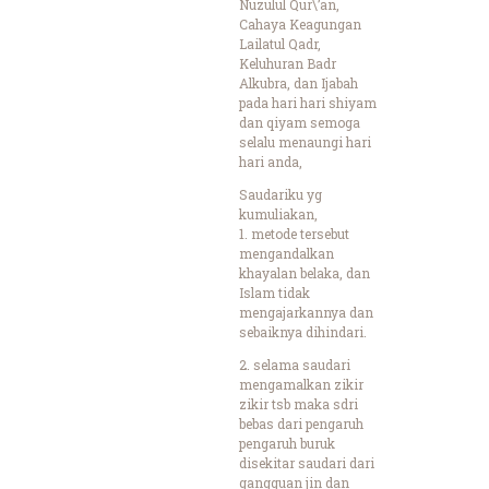
Nuzulul Qur\’an,
Cahaya Keagungan
Lailatul Qadr,
Keluhuran Badr
Alkubra, dan Ijabah
pada hari hari shiyam
dan qiyam semoga
selalu menaungi hari
hari anda,
Saudariku yg
kumuliakan,
1. metode tersebut
mengandalkan
khayalan belaka, dan
Islam tidak
mengajarkannya dan
sebaiknya dihindari.
2. selama saudari
mengamalkan zikir
zikir tsb maka sdri
bebas dari pengaruh
pengaruh buruk
disekitar saudari dari
gangguan jin dan