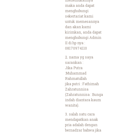
maka anda dapat
menghubungi
sekertariat kami
untuk memesannya
dan akan kami
kirimkan, anda dapat
menghubungi Admin
II di hp nya :
08170974110
2. nama yg saya
sarankan :
Jika Putra
:Muhammad
Rahmatullah
jika putri : Fathimah
Zahratunnisa
(Zahratunnisa : Bunga
indah diantara kaum
wanita).
3. salah satu cara
mendapatkan anak
pria adalah dengan
bernadzar bahwa jika