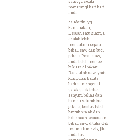
semoga selalu
menerangi hari hari
anda
saudariku yg
kumuliakan,
1. salah satu kiatnya
adalah lebih
mendalami sejara
beliau saw dan budi
pekerti Rasul saw,
anda boleh membeli
buku Budi pekerti
Rasulullah saw, yaitu
kumpulan hadits
hadtist mengenai
gerak gerik beliau,
senyum beliau dan
hampir seluruh budi
pekerti, bentuk tubuh,
bentuk wajah dan
kebiasaan kebiasaan
beliau saw, ditulis oleh
Imam Tirmidziy, jika
anda tak
menemukannya