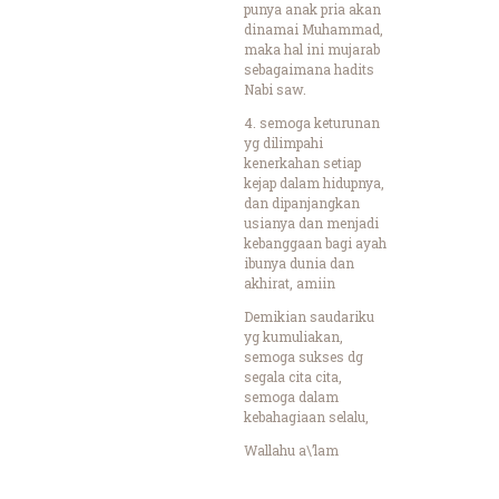
punya anak pria akan
dinamai Muhammad,
maka hal ini mujarab
sebagaimana hadits
Nabi saw.
4. semoga keturunan
yg dilimpahi
kenerkahan setiap
kejap dalam hidupnya,
dan dipanjangkan
usianya dan menjadi
kebanggaan bagi ayah
ibunya dunia dan
akhirat, amiin
Demikian saudariku
yg kumuliakan,
semoga sukses dg
segala cita cita,
semoga dalam
kebahagiaan selalu,
Wallahu a\’lam