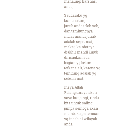
menaungi hari hari
anda,
Saudaraku yg
kumuliakan,
junub anda telah sah,
dan terhitungnya
mulai mandi junub
adalah sejak niat,
maka jika niatnya
diakhir mandi junub
dirisaukan ada
bagian yg belum
terkena air, karena yg
terhitung adalah yg
setelah niat.
insya Allah
Palangkaraya akan
saya kunjungi, rindu
kita untuk saling
jumpa semoga akan
membuka pertemuan
yg indah di wilayah
anda.