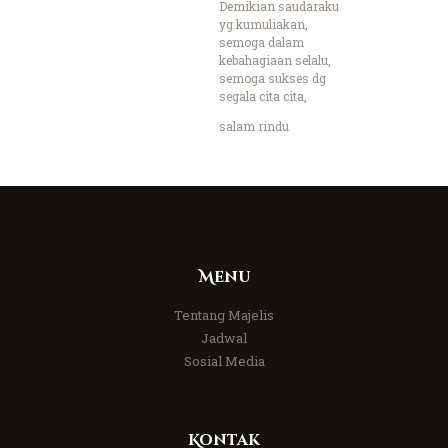
Demikian saudaraku
yg kumuliakan,
semoga dalam
kebahagiaan selalu,
semoga sukses dg
segala cita cita,
salam rindu
Menu
Tentang Majelis
Jadwal
Sosial Media
Kontak