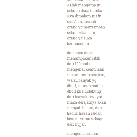
ALlah mengampuni
seluruh dosa hamba
Nya dimalam nisfu
sya\’ban, kecuali
orang yg menyembah
selain Allah dan
orang yg suka
bermusuhan.
dan saya dapat
menampilkan lebih
dari 100 hadits
mengenai kemuliaan
malam nisfu sya;ban,
walau banyak yg
dhoif, namun hadits
dhoif jika didukung
dari banyak riwayat
maka derajatnya akan
menjadi hasan, dan
hadits hasan sudah
bisa diterima sebagai
dalil hujjah
mengenai hb salim,