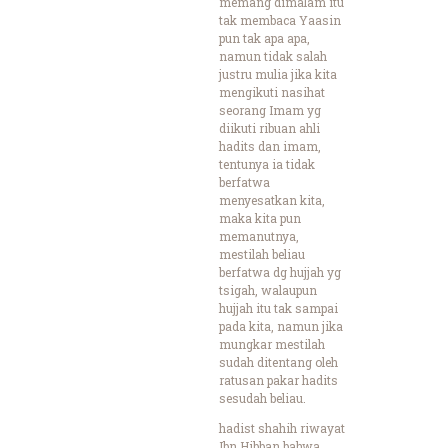
memang dimalam itu
tak membaca Yaasin
pun tak apa apa,
namun tidak salah
justru mulia jika kita
mengikuti nasihat
seorang Imam yg
diikuti ribuan ahli
hadits dan imam,
tentunya ia tidak
berfatwa
menyesatkan kita,
maka kita pun
memanutnya,
mestilah beliau
berfatwa dg hujjah yg
tsigah, walaupun
hujjah itu tak sampai
pada kita, namun jika
mungkar mestilah
sudah ditentang oleh
ratusan pakar hadits
sesudah beliau.
hadist shahih riwayat
Ibn Hibban bahwa