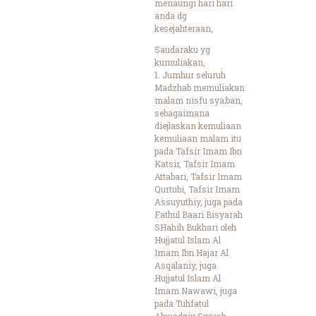
menaungi hari hari
anda dg
kesejahteraan,
Saudaraku yg
kumuliakan,
1. Jumhur seluruh
Madzhab memuliakan
malam nisfu sya;ban,
sebagaimana
diejlaskan kemuliaan
kemuliaan malam itu
pada Tafsir Imam Ibn
Katsir, Tafsir Imam
Attabari, Tafsir Imam
Qurtubi, Tafsir Imam
Assuyuthiy, juga pada
Fathul Baari Bisyarah
SHahih Bukhari oleh
Hujjatul Islam Al
Imam Ibn Hajar Al
Asqalaniy, juga
Hujjatul Islam Al
Imam Nawawi, juga
pada Tuhfatul
Ahwadziy Syarah