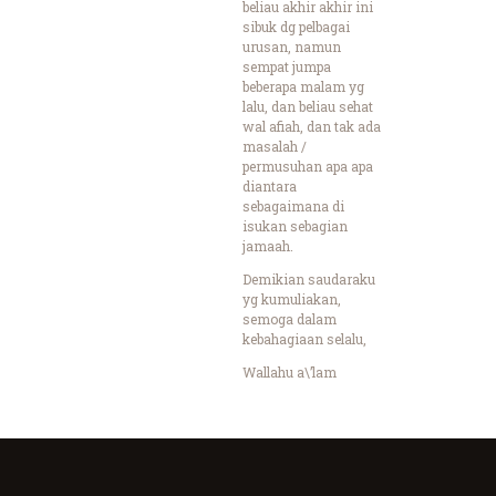
beliau akhir akhir ini
sibuk dg pelbagai
urusan, namun
sempat jumpa
beberapa malam yg
lalu, dan beliau sehat
wal afiah, dan tak ada
masalah /
permusuhan apa apa
diantara
sebagaimana di
isukan sebagian
jamaah.
Demikian saudaraku
yg kumuliakan,
semoga dalam
kebahagiaan selalu,
Wallahu a\’lam