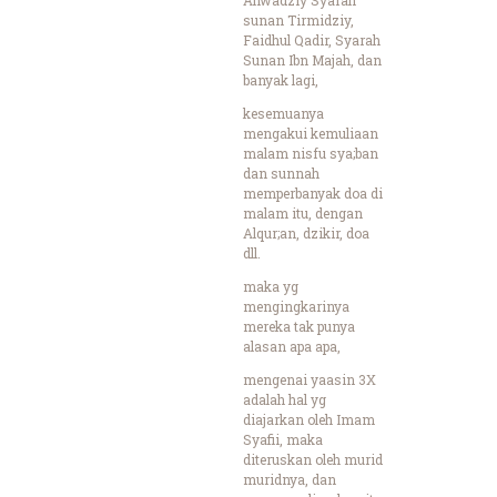
sunan Tirmidziy,
Faidhul Qadir, Syarah
Sunan Ibn Majah, dan
banyak lagi,
kesemuanya
mengakui kemuliaan
malam nisfu sya;ban
dan sunnah
memperbanyak doa di
malam itu, dengan
Alqur;an, dzikir, doa
dll.
maka yg
mengingkarinya
mereka tak punya
alasan apa apa,
mengenai yaasin 3X
adalah hal yg
diajarkan oleh Imam
Syafii, maka
diteruskan oleh murid
muridnya, dan