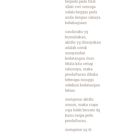
berpadu pada Dzat
Allah swt semoga
selalu berpijar pada
anda dengan cahaya
kebahagiaan
saudaraku yg
kumuliakan,
aktifis yg ditanyakan
adalah untuk
menyambut
kedatangan Guru
Mulia kita setiap
tahunnya, maka
pendaftaran dibuka
beberapa minggu
sebelum kedatangan
beliau.
mengenai aktifis
umum, maka siapa
saja boleh bersatu dg
kami tanpa perlu
pendaftaran,
mengenai yg di