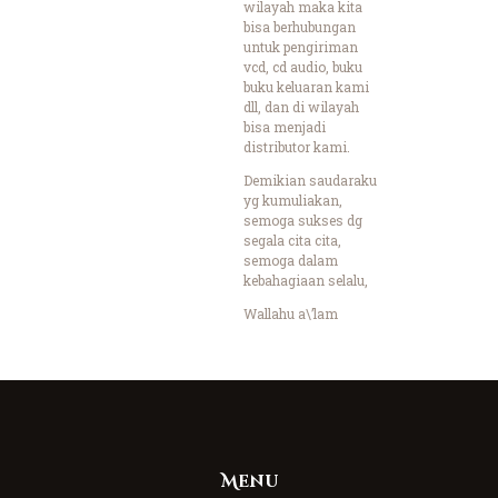
wilayah maka kita
bisa berhubungan
untuk pengiriman
vcd, cd audio, buku
buku keluaran kami
dll, dan di wilayah
bisa menjadi
distributor kami.
Demikian saudaraku
yg kumuliakan,
semoga sukses dg
segala cita cita,
semoga dalam
kebahagiaan selalu,
Wallahu a\’lam
Menu