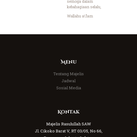
semoga dalam
kebahagiaan selalu,
Wallahu a\’lam
Menu
Tentang Majelis
Jadwal
Sosial Media
Kontak
Majelis Rasulullah SAW
Jl. Cikoko Barat V, RT 03/05, No 66,