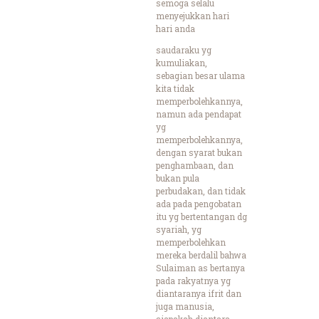
semoga selalu
menyejukkan hari
hari anda
saudaraku yg
kumuliakan,
sebagian besar ulama
kita tidak
memperbolehkannya,
namun ada pendapat
yg
memperbolehkannya,
dengan syarat bukan
penghambaan, dan
bukan pula
perbudakan, dan tidak
ada pada pengobatan
itu yg bertentangan dg
syariah, yg
memperbolehkan
mereka berdalil bahwa
Sulaiman as bertanya
pada rakyatnya yg
diantaranya ifrit dan
juga manusia,
siapakah diantara