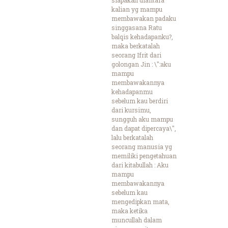
kalian yg mampu
membawakan padaku
singgasana Ratu
balqis kehadapanku?,
maka berkatalah
seorang Ifrit dari
golongan Jin : \":aku
mampu
membawakannya
kehadapanmu
sebelum kau berdiri
dari kursimu,
sungguh aku mampu
dan dapat dipercaya\",
lalu berkatalah
seorang manusia yg
memiliki pengetahuan
dari kitabullah : Aku
mampu
membawakannya
sebelum kau
mengedipkan mata,
maka ketika
muncullah dalam