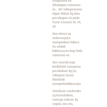
singasana itu
dihadapan sulaiman
as… dst sebagaimana
dapat dilihat dg jelas
percakapan ini pada
Surat Annaml 38, 39,
40.
dan ulama yg
melarangnya
mengatakan bahwa
itu adalah
kekhususan bagi Nabi
sulaiman as.
dan syariah juga
berikhtilaf mengenai
pernikahan dg jin,
sebagian Imam
Madzhab
memperbolehkannya
Demikian saudaraku
yg kumuliakan,
semoga sukses dg
segala cita cita,