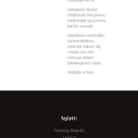
mengenai shalat
Istikharah dan puasa,
boleh boleh aja karena
hal itu sunnah.
Demikian saudaraku
yg kumuliakan,
semoga sukses dg
segala cita cita,
semoga dalam
kebahagiaan selalu,
Wallahu a\’lam
Menu
Tentang Majelis
Jadwal