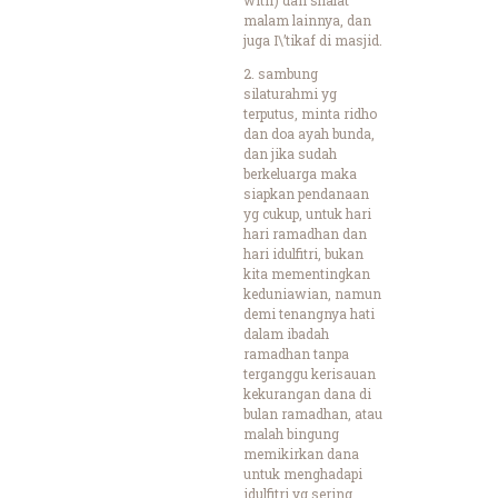
malam lainnya, dan
juga I\’tikaf di masjid.
2. sambung
silaturahmi yg
terputus, minta ridho
dan doa ayah bunda,
dan jika sudah
berkeluarga maka
siapkan pendanaan
yg cukup, untuk hari
hari ramadhan dan
hari idulfitri, bukan
kita mementingkan
keduniawian, namun
demi tenangnya hati
dalam ibadah
ramadhan tanpa
terganggu kerisauan
kekurangan dana di
bulan ramadhan, atau
malah bingung
memikirkan dana
untuk menghadapi
idulfitri yg sering