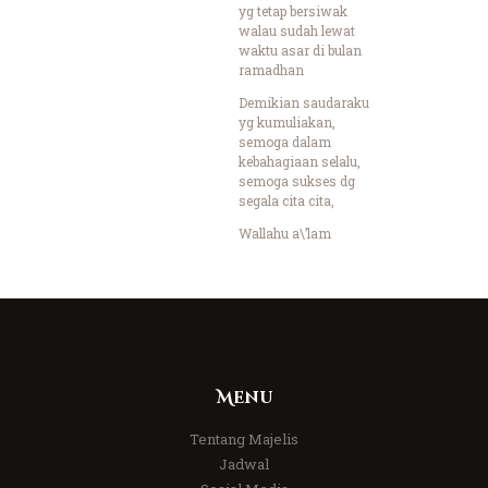
yg tetap bersiwak
walau sudah lewat
waktu asar di bulan
ramadhan
Demikian saudaraku
yg kumuliakan,
semoga dalam
kebahagiaan selalu,
semoga sukses dg
segala cita cita,
Wallahu a\’lam
Menu
Tentang Majelis
Jadwal