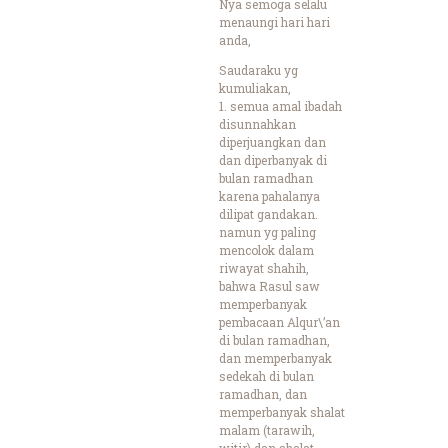
Nya semoga selalu
menaungi hari hari
anda,
Saudaraku yg
kumuliakan,
1. semua amal ibadah
disunnahkan
diperjuangkan dan
dan diperbanyak di
bulan ramadhan
karena pahalanya
dilipat gandakan.
namun yg paling
mencolok dalam
riwayat shahih,
bahwa Rasul saw
memperbanyak
pembacaan Alqur\’an
di bulan ramadhan,
dan memperbanyak
sedekah di bulan
ramadhan, dan
memperbanyak shalat
malam (tarawih,
witir) dan shalat