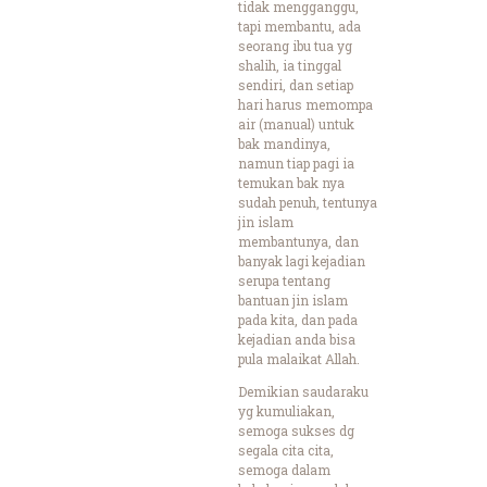
tidak mengganggu,
tapi membantu, ada
seorang ibu tua yg
shalih, ia tinggal
sendiri, dan setiap
hari harus memompa
air (manual) untuk
bak mandinya,
namun tiap pagi ia
temukan bak nya
sudah penuh, tentunya
jin islam
membantunya, dan
banyak lagi kejadian
serupa tentang
bantuan jin islam
pada kita, dan pada
kejadian anda bisa
pula malaikat Allah.
Demikian saudaraku
yg kumuliakan,
semoga sukses dg
segala cita cita,
semoga dalam