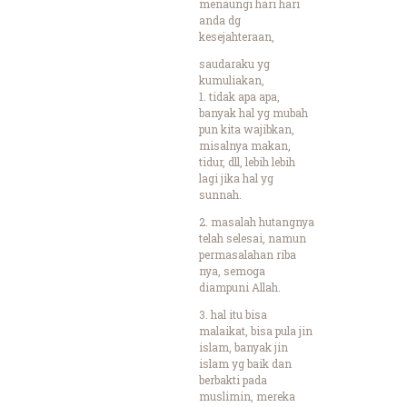
menaungi hari hari
anda dg
kesejahteraan,
saudaraku yg
kumuliakan,
1. tidak apa apa,
banyak hal yg mubah
pun kita wajibkan,
misalnya makan,
tidur, dll, lebih lebih
lagi jika hal yg
sunnah.
2. masalah hutangnya
telah selesai, namun
permasalahan riba
nya, semoga
diampuni Allah.
3. hal itu bisa
malaikat, bisa pula jin
islam, banyak jin
islam yg baik dan
berbakti pada
muslimin, mereka