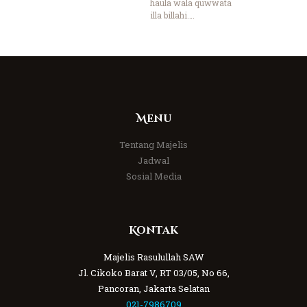
haula wala quwwata
illa billahi….
Menu
Tentang Majelis
Jadwal
Sosial Media
Kontak
Majelis Rasulullah SAW
Jl. Cikoko Barat V, RT 03/05, No 66,
Pancoran, Jakarta Selatan
021-7986709