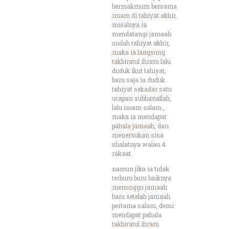
bermakmum bersama
imam di tahiyat akhir,
misalnya ia
mendatangi jamaah
sudah tahiyat akhir,
maka ia langsung
takbiratul ihram lalu
duduk ikut tahiyat,
baru saja ia duduk
tahiyat sekadar satu
ucapan subhanallah,
lalu imam salam.,
maka ia mendapat
pahala jamaah, dan
menersukan sisa
shalatnya walau 4
rakaat.
namun jika ia tidak
terburu buru baiknya
menunggu jamaah
baru setelah jamaah
pertama salam, demi
mendapat pahala
takbiratul ihram