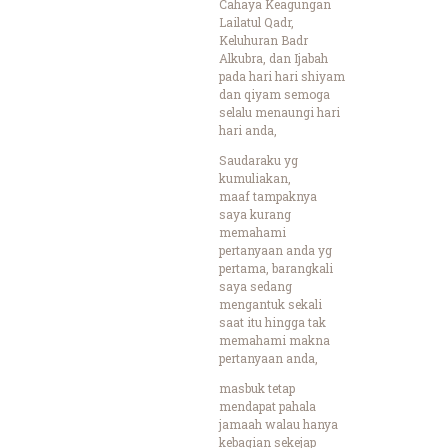
Cahaya Keagungan
Lailatul Qadr,
Keluhuran Badr
Alkubra, dan Ijabah
pada hari hari shiyam
dan qiyam semoga
selalu menaungi hari
hari anda,
Saudaraku yg
kumuliakan,
maaf tampaknya
saya kurang
memahami
pertanyaan anda yg
pertama, barangkali
saya sedang
mengantuk sekali
saat itu hingga tak
memahami makna
pertanyaan anda,
masbuk tetap
mendapat pahala
jamaah walau hanya
kebagian sekejap