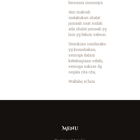
bersama imamnya.
dan makruh
melakukan shalat
jamaah saat sudah
ada shalat jamaah yg
lain yg belum selesai.
Demikian saudaraku
yg kumuliakan,
semoga dalam
kebahagiaan selalu,
semoga sukses dg
segala cita cita,
Wallahu a\’lam
Menu