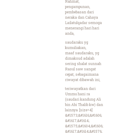
Rahmat,
pengampunan,
pembebasan dari
neraka dan Cahaya
Lailatulqadar semoga
menerangi hari hari
anda,
saudaraku yg
kumuliakan,
maaf saudaraku, yg
dimaksud adalah
sering shalat sunnah
Rasul saw sangat
cepat, sebagaimana
riwayat dibawah ini,
teriwayatkan dari
Ummu hani ra
(saudari kandung Ali
bin Abi Thalib kw) dan
lainnya :[size=4]
&#1573;&#1616;&#1606;
&#1617;&#1614;
&#1575;&#1604;&#1606;
&#1617;&#1614;&#1576;