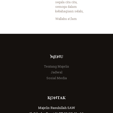
segala cita cita,
semoga dalam
kebahagiaan selalu,
Wallahu a\’lam
Menu
Tentang Majelis
Jadwal
Sosial Media
Kontak
Majelis Rasulullah SAW