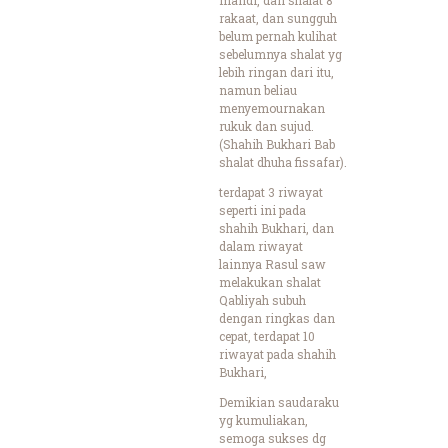
rakaat, dan sungguh
belum pernah kulihat
sebelumnya shalat yg
lebih ringan dari itu,
namun beliau
menyemournakan
rukuk dan sujud.
(Shahih Bukhari Bab
shalat dhuha fissafar).
terdapat 3 riwayat
seperti ini pada
shahih Bukhari, dan
dalam riwayat
lainnya Rasul saw
melakukan shalat
Qabliyah subuh
dengan ringkas dan
cepat, terdapat 10
riwayat pada shahih
Bukhari,
Demikian saudaraku
yg kumuliakan,
semoga sukses dg