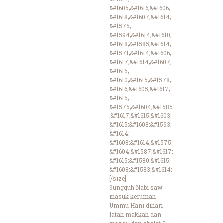
&#1605;&#1616;&#1606;
&#1618;&#1607;&#1614;
&#1575;
&#1594;&#1614;&#1610;
&#1618;&#1585;&#1614;
&#1571;&#1614;&#1606;
&#1617;&#1614;&#1607;
&#1615;
&#1610;&#1615;&#1578;
&#1616;&#1605;&#1617;
&#1615;
&#1575;&#1604;&#1585
;&#1617;&#1615;&#1603;
&#1615;&#1608;&#1593;
&#1614;
&#1608;&#1614;&#1575;
&#1604;&#1587;&#1617;
&#1615;&#1580;&#1615;
&#1608;&#1583;&#1614;
[/size]
Sungguh Nabi saw
masuk kerumah
Ummu Hani dihari
fatah makkah dan
mandi, dan shalat 8