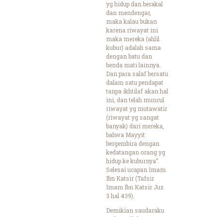
yg hidup dan berakal
dan mendengar,
maka kalau bukan
karena riwayat ini
maka mereka (ahlil
kubur) adalah sama
dengan batu dan
benda mati lainnya.
Dan para salaf bersatu
dalam satu pendapat
tanpa ikhtilaf akan hal
ini, dan telah muncul
riwayat yg mutawatir
(riwayat yg sangat
banyak) dari mereka,
bahwa Mayyit
bergembira dengan
kedatangan orang yg
hidup ke kuburnya”.
Selesai ucapan Imam
Ibn Katsir (Tafsir
Imam Ibn Katsir Juz
3 hal 439).
Demikian saudaraku