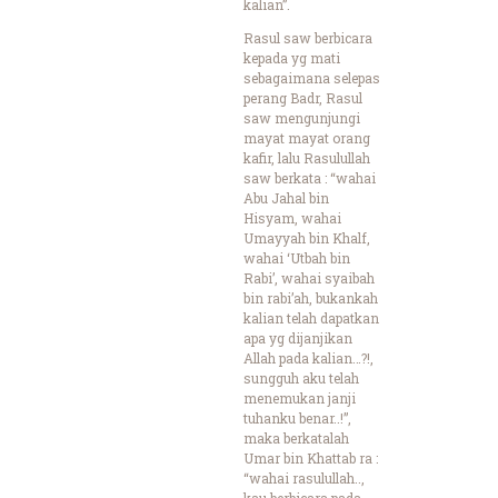
kalian”.
Rasul saw berbicara
kepada yg mati
sebagaimana selepas
perang Badr, Rasul
saw mengunjungi
mayat mayat orang
kafir, lalu Rasulullah
saw berkata : “wahai
Abu Jahal bin
Hisyam, wahai
Umayyah bin Khalf,
wahai ‘Utbah bin
Rabi’, wahai syaibah
bin rabi’ah, bukankah
kalian telah dapatkan
apa yg dijanjikan
Allah pada kalian…?!,
sungguh aku telah
menemukan janji
tuhanku benar..!”,
maka berkatalah
Umar bin Khattab ra :
“wahai rasulullah..,
kau berbicara pada