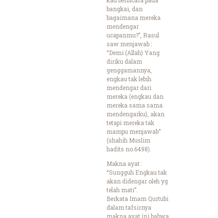
bangkai, dan
bagaimana mereka
mendengar
ucapanmu?”, Rasul
saw menjawab :
“Demi (Allah) Yang
diriku dalam
genggamannya,
engkau tak lebih
mendengar dari
mereka (engkau dan
mereka sama sama
mendengarku), akan
tetapi mereka tak
mampu menjawab”
(shahih Muslim
hadits no.6498).
Makna ayat :
“Sungguh Engkau tak
akan didengar oleh yg
telah mati”.
Berkata Imam Qurtubi
dalam tafsirnya
makna ayat ini bahwa