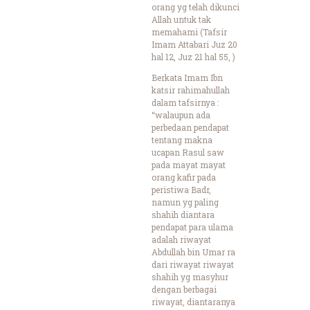
orang yg telah dikunci
Allah untuk tak
memahami (Tafsir
Imam Attabari Juz 20
hal 12, Juz 21 hal 55, )
Berkata Imam Ibn
katsir rahimahullah
dalam tafsirnya :
“walaupun ada
perbedaan pendapat
tentang makna
ucapan Rasul saw
pada mayat mayat
orang kafir pada
peristiwa Badr,
namun yg paling
shahih diantara
pendapat para ulama
adalah riwayat
Abdullah bin Umar ra
dari riwayat riwayat
shahih yg masyhur
dengan berbagai
riwayat, diantaranya