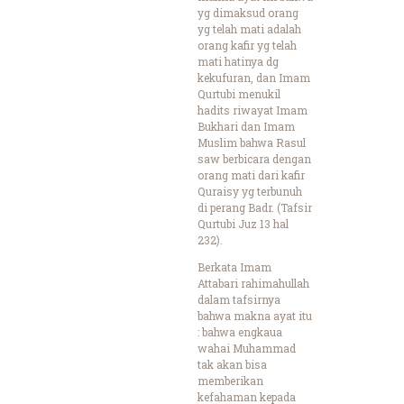
yg dimaksud orang
yg telah mati adalah
orang kafir yg telah
mati hatinya dg
kekufuran, dan Imam
Qurtubi menukil
hadits riwayat Imam
Bukhari dan Imam
Muslim bahwa Rasul
saw berbicara dengan
orang mati dari kafir
Quraisy yg terbunuh
di perang Badr. (Tafsir
Qurtubi Juz 13 hal
232).
Berkata Imam
Attabari rahimahullah
dalam tafsirnya
bahwa makna ayat itu
: bahwa engkaua
wahai Muhammad
tak akan bisa
memberikan
kefahaman kepada