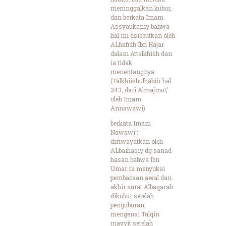
meninggalkan kubur,
dan berkata Imam
Assyaukaniy bahwa
hal ini dsiebutkan oleh
ALhafidh Ibn Hajar
dalam Attalkhish dan
ia tidak
menentangnya
(Talkhiishulhabiir hal
243, dari Almajmu\’
oleh Imam
Annawawi)
berkata Imam
Nawawi :
diriwayatkan oleh
ALbaihaqiy dg sanad
hasan bahwa Ibn
Umar ra menyukai
pembacaan awal dan
akhir surat Albaqarah
dikubur setelah
penguburan,
mengenai Talqin
mayyit setelah