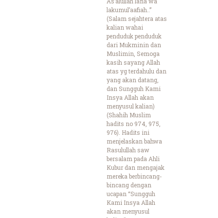
As’alullah lana wa
lakumul’aafiah..”
(Salam sejahtera atas
kalian wahai
penduduk penduduk
dari Mukminin dan
Muslimin, Semoga
kasih sayang Allah
atas yg terdahulu dan
yang akan datang,
dan Sungguh Kami
Insya Allah akan
menyusul kalian)
(Shahih Muslim
hadits no 974, 975,
976). Hadits ini
menjelaskan bahwa
Rasulullah saw
bersalam pada Ahli
Kubur dan mengajak
mereka berbincang-
bincang dengan
ucapan “Sungguh
Kami Insya Allah
akan menyusul