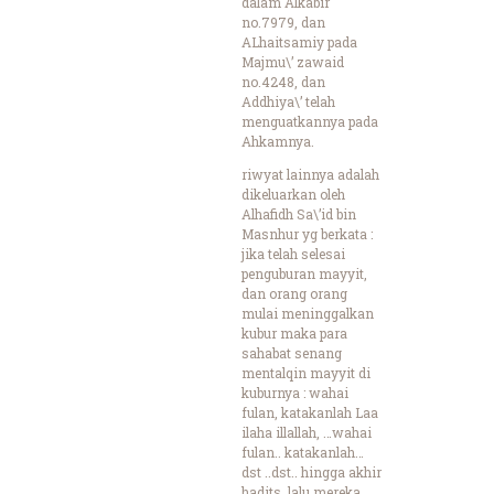
dalam Alkabir
no.7979, dan
ALhaitsamiy pada
Majmu\’ zawaid
no.4248, dan
Addhiya\’ telah
menguatkannya pada
Ahkamnya.
riwyat lainnya adalah
dikeluarkan oleh
Alhafidh Sa\’id bin
Masnhur yg berkata :
jika telah selesai
penguburan mayyit,
dan orang orang
mulai meninggalkan
kubur maka para
sahabat senang
mentalqin mayyit di
kuburnya : wahai
fulan, katakanlah Laa
ilaha illallah, …wahai
fulan.. katakanlah…
dst ..dst.. hingga akhir
hadits. lalu mereka