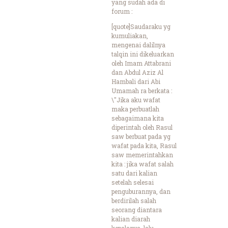
yang sudah ada di
forum :
[quote]Saudaraku yg
kumuliakan,
mengenai dalilnya
talqin ini dikeluarkan
oleh Imam Attabrani
dan Abdul Aziz Al
Hambali dari Abi
Umamah ra berkata :
\"Jika aku wafat
maka perbuatlah
sebagaimana kita
diperintah oleh Rasul
saw berbuat pada yg
wafat pada kita, Rasul
saw memerintahkan
kita : jika wafat salah
satu dari kalian
setelah selesai
penguburannya, dan
berdirilah salah
seorang diantara
kalian diarah
kepalanya, lalu