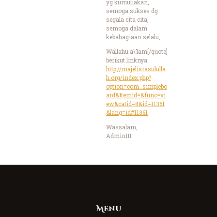
yg kumuliakan,
semoga sukses dg
segala cita cita,
semoga dalam
kebahagiaan selalu,
Wallahu a\’lam[/quote]
berikut linknya:
http://majelisrasululla
h.org/index.php?
option=com_simplebo
ard&Itemid=&func=vi
ew&catid=8&id=11361
&lang=id#11361
Wassalam,
AdminIII
Menu