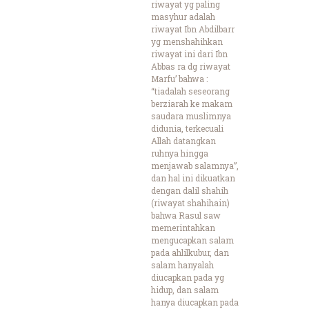
riwayat yg paling
masyhur adalah
riwayat Ibn Abdilbarr
yg menshahihkan
riwayat ini dari Ibn
Abbas ra dg riwayat
Marfu’ bahwa :
“tiadalah seseorang
berziarah ke makam
saudara muslimnya
didunia, terkecuali
Allah datangkan
ruhnya hingga
menjawab salamnya”,
dan hal ini dikuatkan
dengan dalil shahih
(riwayat shahihain)
bahwa Rasul saw
memerintahkan
mengucapkan salam
pada ahlilkubur, dan
salam hanyalah
diucapkan pada yg
hidup, dan salam
hanya diucapkan pada