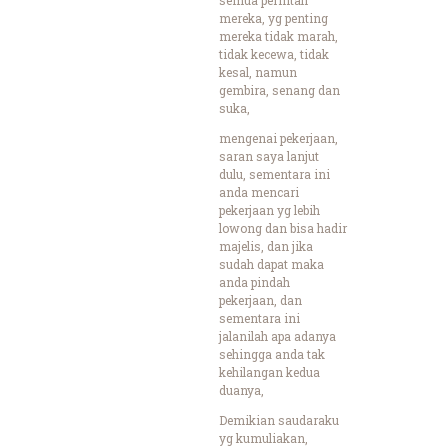
mereka, yg penting
mereka tidak marah,
tidak kecewa, tidak
kesal, namun
gembira, senang dan
suka,
mengenai pekerjaan,
saran saya lanjut
dulu, sementara ini
anda mencari
pekerjaan yg lebih
lowong dan bisa hadir
majelis, dan jika
sudah dapat maka
anda pindah
pekerjaan, dan
sementara ini
jalanilah apa adanya
sehingga anda tak
kehilangan kedua
duanya,
Demikian saudaraku
yg kumuliakan,