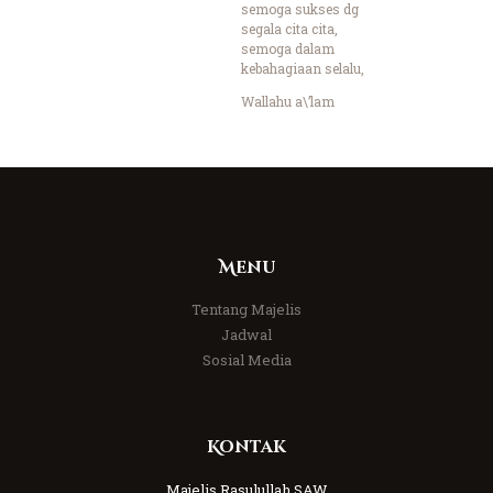
semoga sukses dg
segala cita cita,
semoga dalam
kebahagiaan selalu,
Wallahu a\’lam
Menu
Tentang Majelis
Jadwal
Sosial Media
Kontak
Majelis Rasulullah SAW