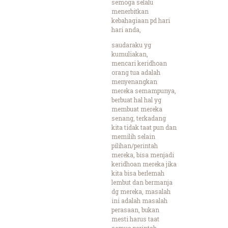
semoga selalu
menerbitkan
kebahagiaan pd hari
hari anda,
saudaraku yg
kumuliakan,
mencari keridhoan
orang tua adalah
menyenangkan
mereka semampunya,
berbuat hal hal yg
membuat mereka
senang, terkadang
kita tidak taat pun dan
memilih selain
pilihan/perintah
mereka, bisa menjadi
keridhoan mereka jika
kita bisa berlemah
lembut dan bermanja
dg mereka, masalah
ini adalah masalah
perasaan, bukan
mesti harus taat
semua perintah