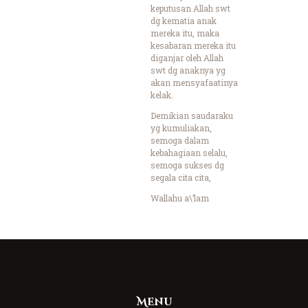
keputusan Allah swt
dg kematia anak
mereka itu, maka
kesabaran mereka itu
diganjar oleh Allah
swt dg anaknya yg
akan mensyafaatinya
kelak.
Demikian saudaraku
yg kumuliakan,
semoga dalam
kebahagiaan selalu,
semoga sukses dg
segala cita cita,
Wallahu a\’lam
Menu