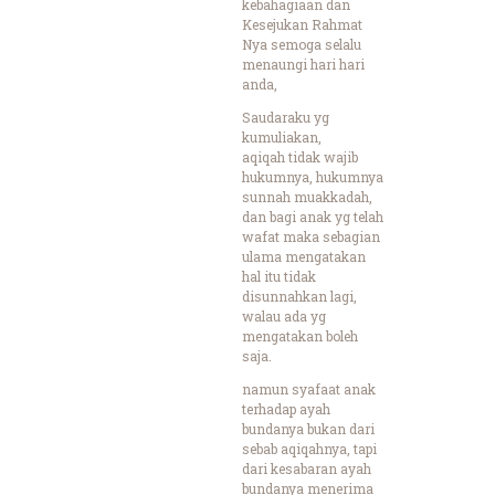
kebahagiaan dan
Kesejukan Rahmat
Nya semoga selalu
menaungi hari hari
anda,
Saudaraku yg
kumuliakan,
aqiqah tidak wajib
hukumnya, hukumnya
sunnah muakkadah,
dan bagi anak yg telah
wafat maka sebagian
ulama mengatakan
hal itu tidak
disunnahkan lagi,
walau ada yg
mengatakan boleh
saja.
namun syafaat anak
terhadap ayah
bundanya bukan dari
sebab aqiqahnya, tapi
dari kesabaran ayah
bundanya menerima