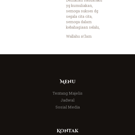
yg kumuliakan,
semoga sukses dg
segala cita cita,
semoga dalam
kebahagiaan selalu,
Wallahu a\’lam
Menu
Tentang Majelis
Jadwal
Sosial Media
Kontak