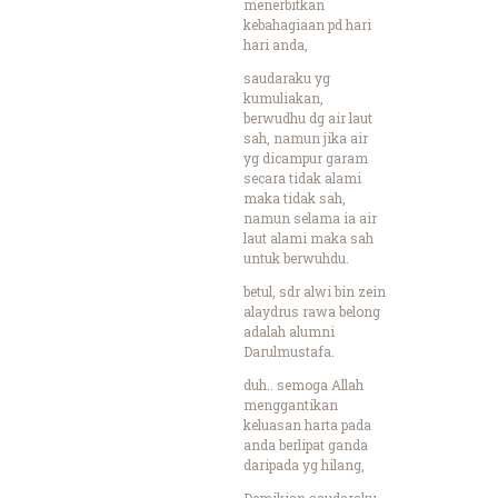
menerbitkan
kebahagiaan pd hari
hari anda,
saudaraku yg
kumuliakan,
berwudhu dg air laut
sah, namun jika air
yg dicampur garam
secara tidak alami
maka tidak sah,
namun selama ia air
laut alami maka sah
untuk berwuhdu.
betul, sdr alwi bin zein
alaydrus rawa belong
adalah alumni
Darulmustafa.
duh.. semoga Allah
menggantikan
keluasan harta pada
anda berlipat ganda
daripada yg hilang,
Demikian saudaraku