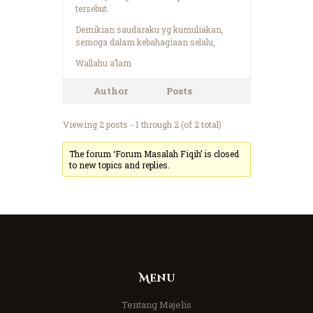
tersebut.
Demikian saudaraku yg kumuliakan,
semoga dalam kebahagiaan selalu,
Wallahu a’lam
Author
Posts
Viewing 2 posts - 1 through 2 (of 2 total)
The forum ‘Forum Masalah Fiqih’ is closed
to new topics and replies.
Menu
Tentang Majelis