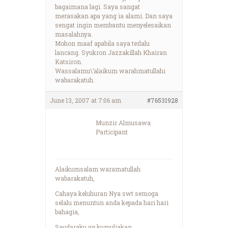
bagaimana lagi. Saya sangat
merasakan apa yang ia alami. Dan saya
sengat ingin membantu menyelesaikan
masalahnya.
Mohon maaf apabila saya terlalu
lancang. Syukron Jazzakillah Khairan
Katsiron.
Wassalamu\’alaikum warahmatullahi
wabarakatuh.
June 13, 2007 at 7:06 am
#76531928
Munzir Almusawa
Participant
Alaikumsalam waramatullah
wabarakatuh,
Cahaya keluhuran Nya swt semoga
selalu menuntun anda kepada hari hari
bahagia,
Saudaraku yg kumuliakan,